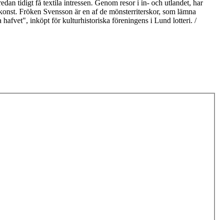
n tidigt få textila intressen. Genom resor i in- och utlandet, har
skonst. Fröken Svensson är en af de mönsterriterskor, som lämna
afvet", inköpt för kulturhistoriska föreningens i Lund lotteri. /