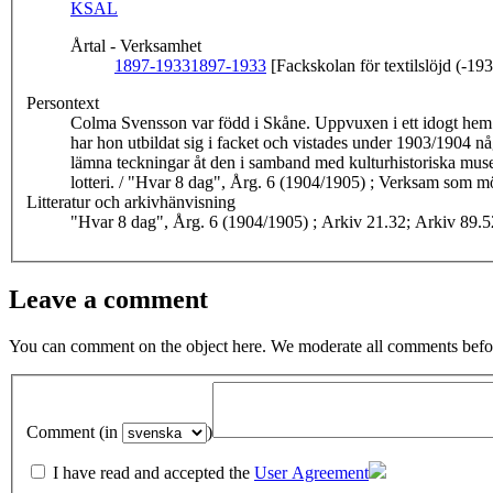
KSAL
Årtal - Verksamhet
1897-1933
1897-1933
[Fackskolan för textilslöjd (-19
Persontext
Colma Svensson var född i Skåne. Uppvuxen i ett idogt hem och
har hon utbildat sig i facket och vistades under 1903/1904 
lämna teckningar åt den i samband med kulturhistoriska musee
lotteri. / "Hvar 8 dag", Årg.
Litteratur och arkivhänvisning
"Hvar 8 dag", Årg. 6 (1904/1905) ; Arkiv 21.32; Arkiv 89.5
Leave a comment
You can comment on the object here. We moderate all comments befor
Comment (in
)
I have read and accepted the
User Agreement