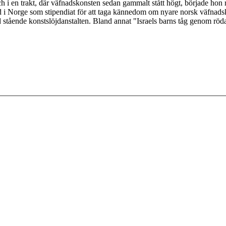
 en trakt, där väfnadskonsten sedan gammalt stått högt, började hon reda
id i Norge som stipendiat för att taga kännedom om nyare norsk väfnad
tående konstslöjdanstalten. Bland annat "Israels barns tåg genom röda h