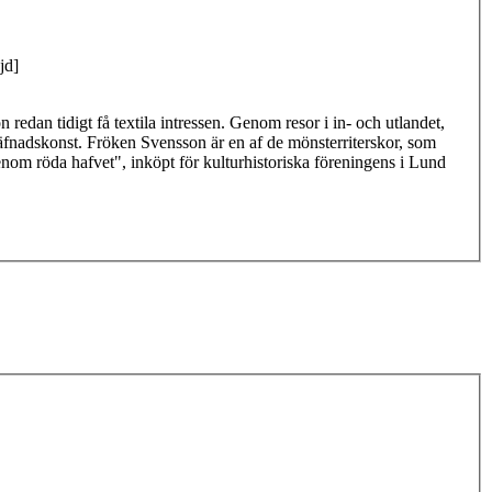
jd]
edan tidigt få textila intressen. Genom resor i in- och utlandet,
väfnadskonst. Fröken Svensson är en af de mönsterriterskor, som
nom röda hafvet", inköpt för kulturhistoriska föreningens i Lund