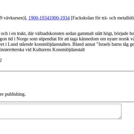
39 vävkursen)],
1900-1934
1900-1934
[Fackskolan för trä- och metallslö
 i en trakt, där väfnadskonsten sedan gammalt stått högt, började hon r
någon tid i Norge som stipendiat för att taga kännedom om nyare norsk 
t i Lund stående konstslöjdanstalten. Bland annat "Israels barns tåg ge
 6 (1904/1905) ; Verksam som mönsterriterska vid Kulturens Konstslöjdanstalt
2
e publishing.