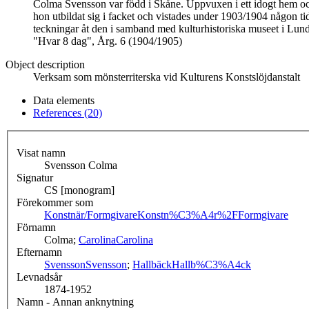
Colma Svensson var född i Skåne. Uppvuxen i ett idogt hem och i
hon utbildat sig i facket och vistades under 1903/1904 någon t
teckningar åt den i samband med kulturhistoriska museet i Lund s
"Hvar 8 dag", Årg. 6 (1904/1905)
Object description
Verksam som mönsterriterska vid Kulturens Konstslöjdanstalt
Data elements
References (20)
Visat namn
Svensson Colma
Signatur
CS [monogram]
Förekommer som
Konstnär/Formgivare
Konstn%C3%A4r%2FFormgivare
Förnamn
Colma;
Carolina
Carolina
Efternamn
Svensson
Svensson
;
Hallbäck
Hallb%C3%A4ck
Levnadsår
1874-1952
Namn - Annan anknytning