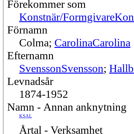
Förekommer som
Konstnär/Formgivare
Kon
Förnamn
Colma;
Carolina
Carolina
Efternamn
Svensson
Svensson
;
Hall
Levnadsår
1874-1952
Namn - Annan anknytning
KSAL
Årtal - Verksamhet