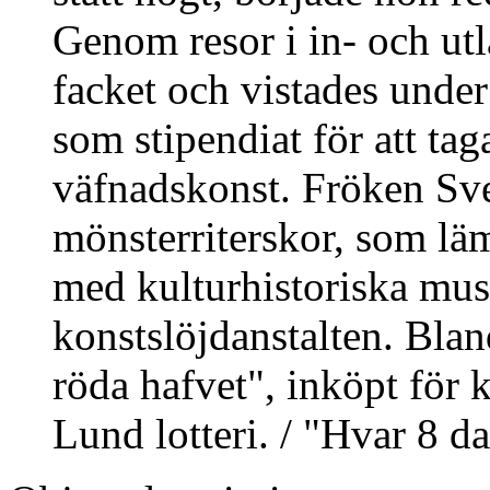
Genom resor i in- och utla
facket och vistades unde
som stipendiat för att t
väfnadskonst. Fröken Sve
mönsterriterskor, som lä
med kulturhistoriska mus
konstslöjdanstalten. Blan
röda hafvet", inköpt för 
Lund lotteri. / "Hvar 8 d