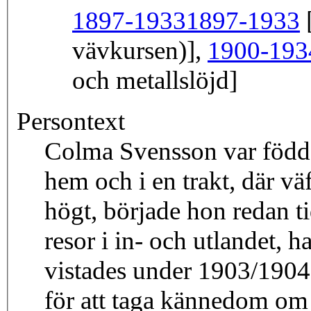
1897-1933
1897-1933
[
vävkursen)],
1900-193
och metallslöjd]
Persontext
Colma Svensson var född 
hem och i en trakt, där v
högt, började hon redan ti
resor i in- och utlandet, h
vistades under 1903/1904 
för att taga kännedom om