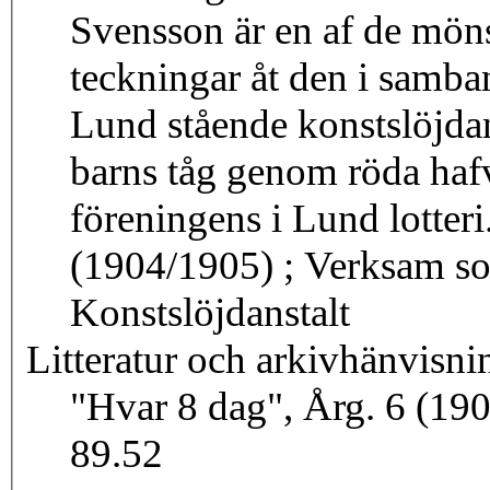
Svensson är en af de möns
teckningar åt den i samba
Lund stående konstslöjdan
barns tåg genom röda hafv
föreningens i Lund lotteri
(1904/1905) ; Verksam som mönsterriterska vid Kulturens
Konstslöjdanstalt
Litteratur och arkivhänvisni
"Hvar 8 dag", Årg. 6 (19
89.52