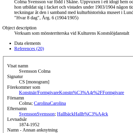
Colma Svensson var född i Skåne. Uppvuxen i ett idogt hem och i
hon utbildat sig i facket och vistades under 1903/1904 någon t
teckningar åt den i samband med kulturhistoriska museet i Lund s
"Hvar 8 dag", Årg. 6 (1904/1905)
Object description
Verksam som mönsterriterska vid Kulturens Konstslöjdanstalt
Data elements
References (20)
Visat namn
Svensson Colma
Signatur
CS [monogram]
Förekommer som
Konstnär/Formgivare
Konstn%C3%A4r%2FFormgivare
Förnamn
Colma;
Carolina
Carolina
Efternamn
Svensson
Svensson
;
Hallbäck
Hallb%C3%A4ck
Levnadsår
1874-1952
Namn - Annan anknytning