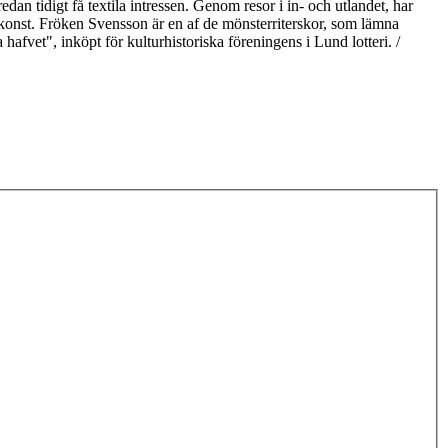
n tidigt få textila intressen. Genom resor i in- och utlandet, har
skonst. Fröken Svensson är en af de mönsterriterskor, som lämna
afvet", inköpt för kulturhistoriska föreningens i Lund lotteri. /