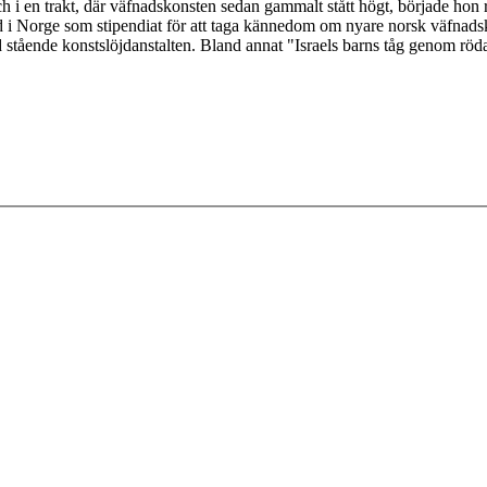
 en trakt, där väfnadskonsten sedan gammalt stått högt, började hon reda
id i Norge som stipendiat för att taga kännedom om nyare norsk väfnad
tående konstslöjdanstalten. Bland annat "Israels barns tåg genom röda h