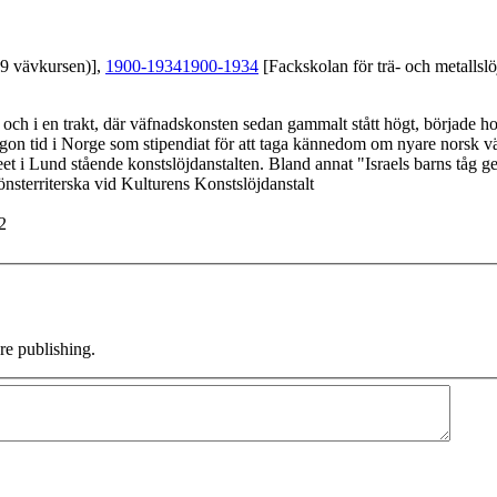
39 vävkursen)],
1900-1934
1900-1934
[Fackskolan för trä- och metallslö
 i en trakt, där väfnadskonsten sedan gammalt stått högt, började hon r
någon tid i Norge som stipendiat för att taga kännedom om nyare norsk 
t i Lund stående konstslöjdanstalten. Bland annat "Israels barns tåg ge
 6 (1904/1905) ; Verksam som mönsterriterska vid Kulturens Konstslöjdanstalt
2
e publishing.