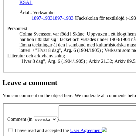
KSAL
Årtal - Verksamhet
1897-1933
1897-1933
[Fackskolan för textilslöjd (-19
Persontext
Colma Svensson var född i Skåne. Uppvuxen i ett idogt hem och
har hon utbildat sig i facket och vistades under 1903/1904 
lämna teckningar åt den i samband med kulturhistoriska musee
lotteri. / "Hvar 8 dag", Årg.
Litteratur och arkivhänvisning
"Hvar 8 dag", Årg. 6 (1904/1905) ; Arkiv 21.32; Arkiv 89.5
Leave a comment
You can comment on the object here. We moderate all comments befor
Comment (in
)
I have read and accepted the
User Agreement