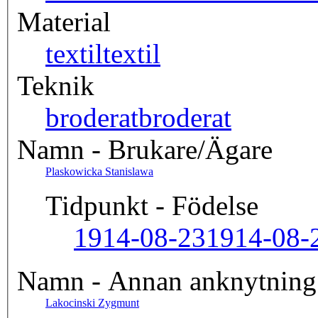
Material
textil
textil
Teknik
broderat
broderat
Namn - Brukare/Ägare
Plaskowicka Stanislawa
Tidpunkt - Födelse
1914-08-23
1914-08-
Namn - Annan anknytning
Lakocinski Zygmunt