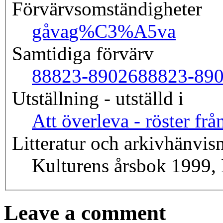
Förvärvsomständigheter
gåva
g%C3%A5va
Samtidiga förvärv
88823-89026
88823-89
Utställning - utställd i
Att överleva - röster fr
Litteratur och arkivhänvis
Kulturens årsbok 1999, 
Leave a comment