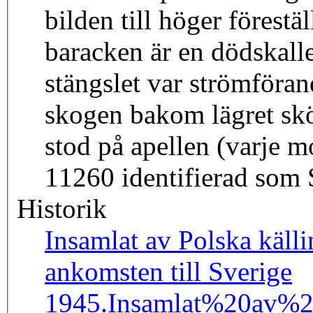
bilden till höger förestä
baracken är en dödskall
stängslet var strömföran
skogen bakom lägret skö
stod på apellen (varje m
11260 identifierad som 
Historik
Insamlat av Polska källi
ankomsten till Sverige
1945.
Insamlat%20av%