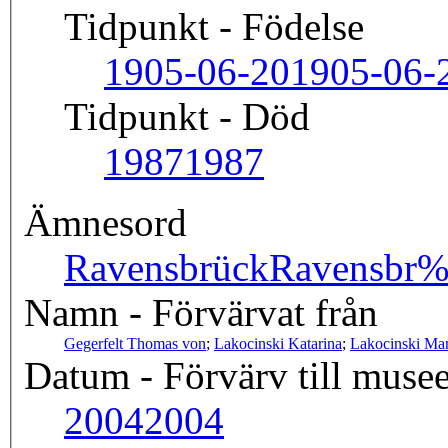
Tidpunkt - Födelse
1905-06-20
1905-06-
Tidpunkt - Död
1987
1987
Ämnesord
Ravensbrück
Ravensbr
Namn - Förvärvat från
Gegerfelt Thomas von
;
Lakocinski Katarina
;
Lakocinski Mar
Datum - Förvärv till musee
2004
2004