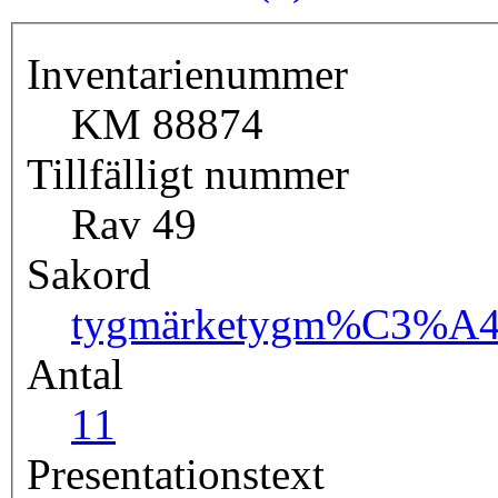
Inventarienummer
KM 88874
Tillfälligt nummer
Rav 49
Sakord
tygmärke
tygm%C3%A4
Antal
1
1
Presentationstext