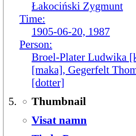
Łakociński Zygmunt
Time:
1905-06-20, 1987
Person:
Broel-Plater Ludwika [k
[maka], Gegerfelt Thom
[dotter]
Thumbnail
Visat namn