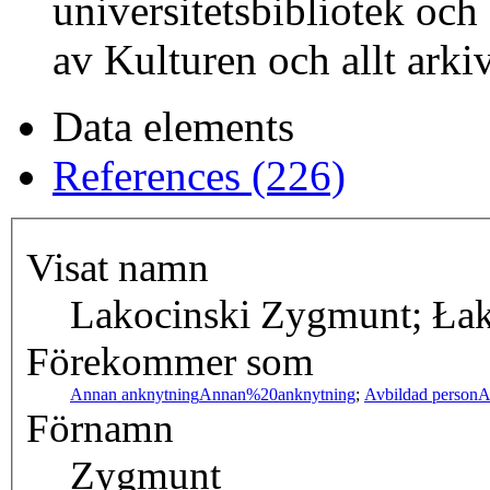
universitetsbibliotek och 
av Kulturen och allt arkiv
Data elements
References (226)
Visat namn
Lakocinski Zygmunt; Ła
Förekommer som
Annan anknytning
Annan%20anknytning
;
Avbildad person
A
Förnamn
Zygmunt