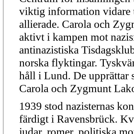
viktig information vidare 
allierade. Carola och Zy
aktivt i kampen mot nazi
antinazistiska Tisdagsklu
norska flyktingar. Tyskvän
håll i Lund. De upprättar 
Carola och Zygmunt Lakoc
1939 stod nazisternas kon
färdigt i Ravensbrück. Kv
judar, romer, politiska m