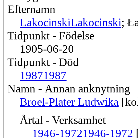
Efternamn
Lakocinski
Lakocinski
; Ł
Tidpunkt - Födelse
1905-06-20
Tidpunkt - Död
1987
1987
Namn - Annan anknytning
Broel-Plater Ludwika
[ko
Årtal - Verksamhet
1946-1972
1946-1972
[