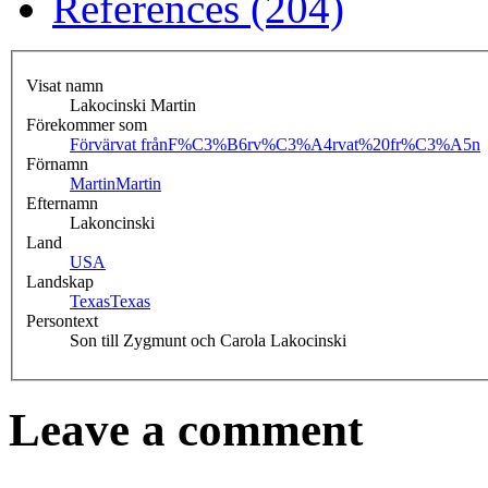
References (204)
Visat namn
Lakocinski Martin
Förekommer som
Förvärvat från
F%C3%B6rv%C3%A4rvat%20fr%C3%A5n
Förnamn
Martin
Martin
Efternamn
Lakoncinski
Land
USA
Landskap
Texas
Texas
Persontext
Son till Zygmunt och Carola Lakocinski
Leave a comment