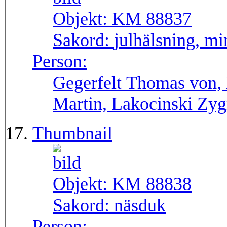
Objekt:
KM 88837
Sakord:
julhälsning, m
Person:
Gegerfelt Thomas von, 
Martin, Lakocinski Zy
Thumbnail
Objekt:
KM 88838
Sakord:
näsduk
Person: