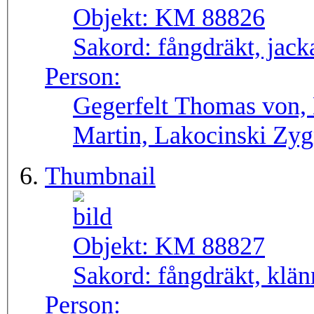
Objekt:
KM 88826
Sakord:
fångdräkt, jack
Person:
Gegerfelt Thomas von, 
Martin, Lakocinski Zy
Thumbnail
Objekt:
KM 88827
Sakord:
fångdräkt, klän
Person: