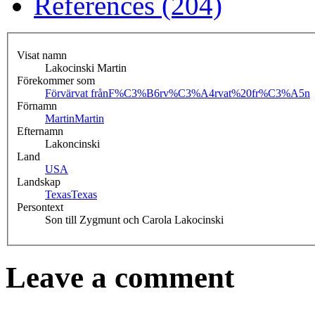
References (204)
Visat namn
Lakocinski Martin
Förekommer som
Förvärvat från
F%C3%B6rv%C3%A4rvat%20fr%C3%A5n
Förnamn
Martin
Martin
Efternamn
Lakoncinski
Land
USA
Landskap
Texas
Texas
Persontext
Son till Zygmunt och Carola Lakocinski
Leave a comment