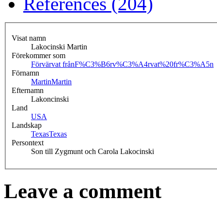
References (204)
Visat namn
Lakocinski Martin
Förekommer som
Förvärvat från
F%C3%B6rv%C3%A4rvat%20fr%C3%A5n
Förnamn
Martin
Martin
Efternamn
Lakoncinski
Land
USA
Landskap
Texas
Texas
Persontext
Son till Zygmunt och Carola Lakocinski
Leave a comment