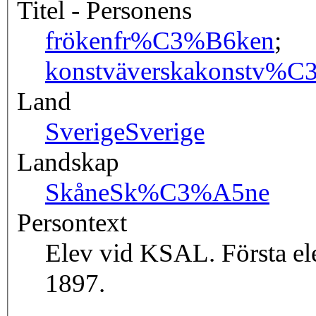
Titel - Personens
fröken
fr%C3%B6ken
;
konstväverska
konstv%C
Land
Sverige
Sverige
Landskap
Skåne
Sk%C3%A5ne
Persontext
Elev vid KSAL. Första el
1897.