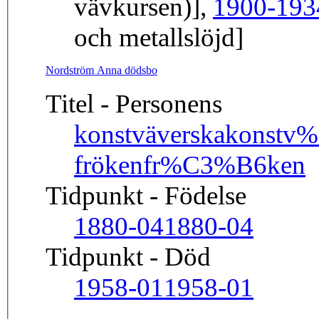
vävkursen)],
1900-193
och metallslöjd]
Nordström Anna dödsbo
Titel - Personens
konstväverska
konstv
fröken
fr%C3%B6ken
Tidpunkt - Födelse
1880-04
1880-04
Tidpunkt - Död
1958-01
1958-01