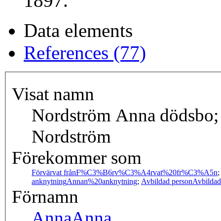
1897.
Data elements
References (77)
Visat namn
Nordström Anna dödsbo;
Nordström
Förekommer som
Förvärvat från
F%C3%B6rv%C3%A4rvat%20fr%C3%A5n
anknytning
Annan%20anknytning
;
Avbildad person
Avbilda
Förnamn
Anna
Anna