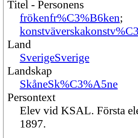
Titel - Personens
fröken
fr%C3%B6ken
;
konstväverska
konstv%C
Land
Sverige
Sverige
Landskap
Skåne
Sk%C3%A5ne
Persontext
Elev vid KSAL. Första el
1897.