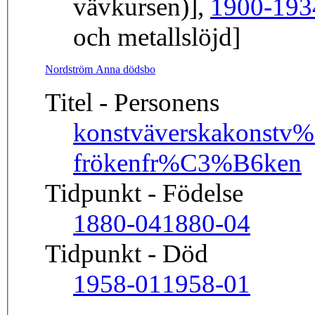
vävkursen)],
1900-193
och metallslöjd]
Nordström Anna dödsbo
Titel - Personens
konstväverska
konstv
fröken
fr%C3%B6ken
Tidpunkt - Födelse
1880-04
1880-04
Tidpunkt - Död
1958-01
1958-01