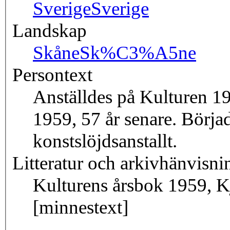
Sverige
Sverige
Landskap
Skåne
Sk%C3%A5ne
Persontext
Anställdes på Kulturen 19
1959, 57 år senare. Börja
konstslöjdsanstallt.
Litteratur och arkivhänvisni
Kulturens årsbok 1959, Kje
[minnestext]