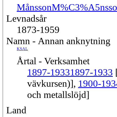
Månsson
M%C3%A5nsso
Levnadsår
1873-1959
Namn - Annan anknytning
KSAL
Årtal - Verksamhet
1897-1933
1897-1933
[
vävkursen)],
1900-193
och metallslöjd]
Land