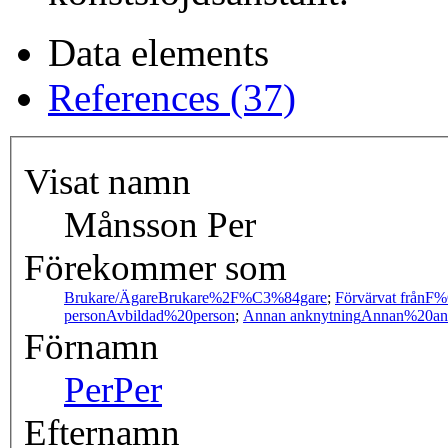
Data elements
References (37)
Visat namn
Månsson Per
Förekommer som
Brukare/Ägare
Brukare%2F%C3%84gare
;
Förvärvat från
F%
person
Avbildad%20person
;
Annan anknytning
Annan%20an
Förnamn
Per
Per
Efternamn