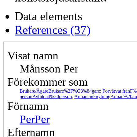
Data elements
References (37)
Visat namn
Månsson Per
Förekommer som
Brukare/Ägare
Brukare%2F%C3%84gare
;
Förvärvat från
F%
person
Avbildad%20person
;
Annan anknytning
Annan%20an
Förnamn
Per
Per
Efternamn