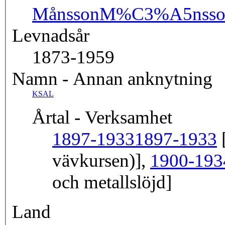
Månsson
M%C3%A5nsso
Levnadsår
1873-1959
Namn - Annan anknytning
KSAL
Årtal - Verksamhet
1897-1933
1897-1933
[
vävkursen)],
1900-193
och metallslöjd]
Land