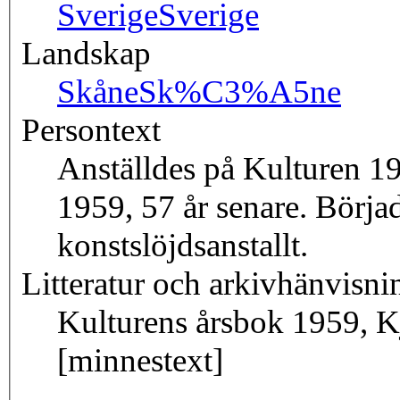
Sverige
Sverige
Landskap
Skåne
Sk%C3%A5ne
Persontext
Anställdes på Kulturen 19
1959, 57 år senare. Börja
konstslöjdsanstallt.
Litteratur och arkivhänvisni
Kulturens årsbok 1959, Kje
[minnestext]