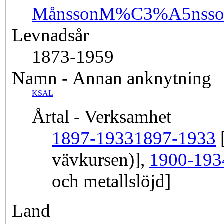
Månsson
M%C3%A5nsso
Levnadsår
1873-1959
Namn - Annan anknytning
KSAL
Årtal - Verksamhet
1897-1933
1897-1933
[
vävkursen)],
1900-193
och metallslöjd]
Land