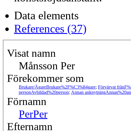
Data elements
References (37)
Visat namn
Månsson Per
Förekommer som
Brukare/Ägare
Brukare%2F%C3%84gare
;
Förvärvat från
F%
person
Avbildad%20person
;
Annan anknytning
Annan%20an
Förnamn
Per
Per
Efternamn