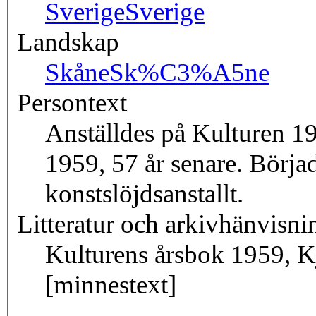
Sverige
Sverige
Landskap
Skåne
Sk%C3%A5ne
Persontext
Anställdes på Kulturen 19
1959, 57 år senare. Börja
konstslöjdsanstallt.
Litteratur och arkivhänvisni
Kulturens årsbok 1959, Kje
[minnestext]