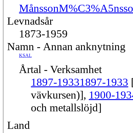
Månsson
M%C3%A5nsso
Levnadsår
1873-1959
Namn - Annan anknytning
KSAL
Årtal - Verksamhet
1897-1933
1897-1933
[
vävkursen)],
1900-193
och metallslöjd]
Land