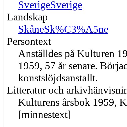
Sverige
Sverige
Landskap
Skåne
Sk%C3%A5ne
Persontext
Anställdes på Kulturen 19
1959, 57 år senare. Börja
konstslöjdsanstallt.
Litteratur och arkivhänvisni
Kulturens årsbok 1959, Kje
[minnestext]