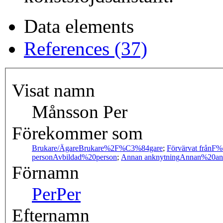
Data elements
References (37)
Visat namn
Månsson Per
Förekommer som
Brukare/Ägare
Brukare%2F%C3%84gare
;
Förvärvat från
F%
person
Avbildad%20person
;
Annan anknytning
Annan%20an
Förnamn
Per
Per
Efternamn