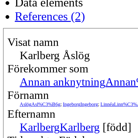
Data elements
References (2)
Visat namn
Karlberg Åslög
Förekommer som
Annan anknytning
Annan
Förnamn
Aslög
Asl%C3%B6g
;
Ingeborg
Ingeborg
;
Linnéa
Linn%C3%
Efternamn
Karlberg
Karlberg
[född]