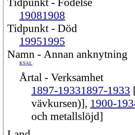
Tidpunkt - Födelse
1908
1908
Tidpunkt - Död
1995
1995
Namn - Annan anknytning
KSAL
Årtal - Verksamhet
1897-1933
1897-1933
[
vävkursen)],
1900-193
och metallslöjd]
Land