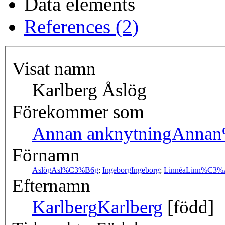
Data elements
References (2)
Visat namn
Karlberg Åslög
Förekommer som
Annan anknytning
Annan
Förnamn
Aslög
Asl%C3%B6g
;
Ingeborg
Ingeborg
;
Linnéa
Linn%C3%
Efternamn
Karlberg
Karlberg
[född]