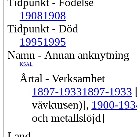
Tidpunkt - Födelse
1908
1908
Tidpunkt - Död
1995
1995
Namn - Annan anknytning
KSAL
Årtal - Verksamhet
1897-1933
1897-1933
[
vävkursen)],
1900-193
och metallslöjd]
Land