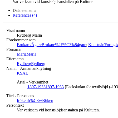
Var verksam vid konstslöjdsanstalten på Kulturen.
Data elements
References (4)
Visat namn
Rydberg Maria
Förekommer som
Brukare/Ägare
Brukare%2F%C3%84gare
;
Konstnär/Formgi
Förnamn
Maria
Maria
Efternamn
Rydberg
Rydberg
Namn - Annan anknytning
KSAL
Årtal - Verksamhet
1897-1933
1897-1933
[Fackskolan för textilslöjd (-19
Titel - Personens
fröken
fr%C3%B6ken
Persontext
Var verksam vid konstslöjdsanstalten på Kulturen.