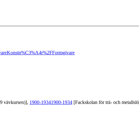
vare
Konstn%C3%A4r%2FFormgivare
39 vävkursen)],
1900-1934
1900-1934
[Fackskolan för trä- och metallslö