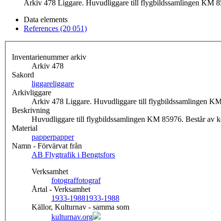
Arkiv 478 Liggare. Huvudliggare till flygbildssamlingen KM 859
Data elements
References (20 051)
Inventarienummer arkiv
Arkiv 478
Sakord
liggare
liggare
Arkivliggare
Arkiv 478 Liggare. Huvudliggare till flygbildssamlingen KM 
Beskrivning
Huvudliggare till flygbildssamlingen KM 85976. Består av ko
Material
papper
papper
Namn - Förvärvat från
AB Flygtrafik i Bengtsfors
Verksamhet
fotograf
fotograf
Årtal - Verksamhet
1933-1988
1933-1988
Källor, Kulturnav - samma som
kulturnav.org