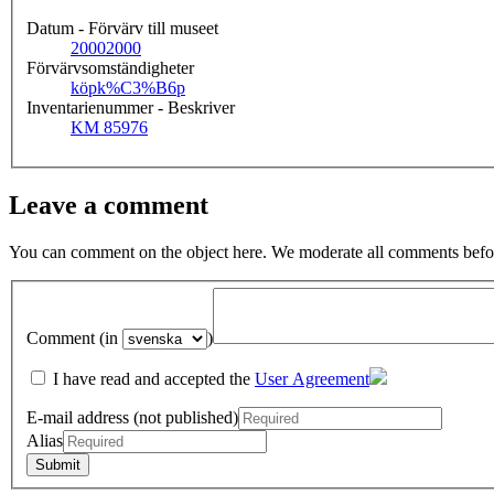
Datum - Förvärv till museet
2000
2000
Förvärvsomständigheter
köp
k%C3%B6p
Inventarienummer - Beskriver
KM 85976
Leave a comment
You can comment on the object here. We moderate all comments befor
Comment (in
)
I have read and accepted the
User Agreement
E-mail address (not published)
Alias