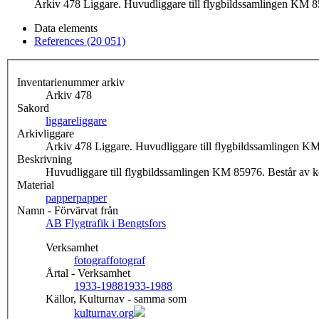
Arkiv 478 Liggare. Huvudliggare till flygbildssamlingen KM 859
Data elements
References (20 051)
Inventarienummer arkiv
Arkiv 478
Sakord
liggare
liggare
Arkivliggare
Arkiv 478 Liggare. Huvudliggare till flygbildssamlingen KM 
Beskrivning
Huvudliggare till flygbildssamlingen KM 85976. Består av ko
Material
papper
papper
Namn - Förvärvat från
AB Flygtrafik i Bengtsfors
Verksamhet
fotograf
fotograf
Årtal - Verksamhet
1933-1988
1933-1988
Källor, Kulturnav - samma som
kulturnav.org