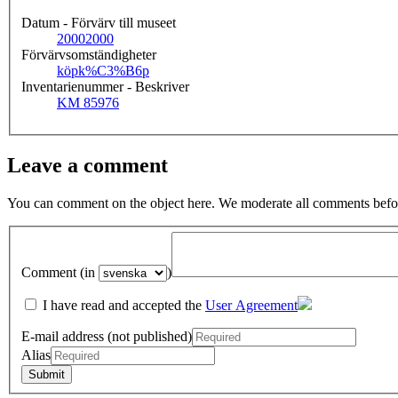
Datum - Förvärv till museet
2000
2000
Förvärvsomständigheter
köp
k%C3%B6p
Inventarienummer - Beskriver
KM 85976
Leave a comment
You can comment on the object here. We moderate all comments befor
Comment (in
)
I have read and accepted the
User Agreement
E-mail address (not published)
Alias