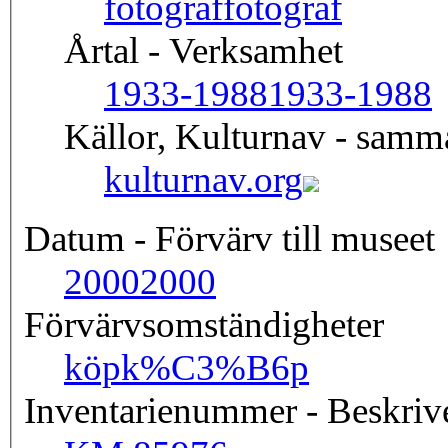
fotograf
fotograf
Årtal - Verksamhet
1933-1988
1933-1988
Källor, Kulturnav - sam
kulturnav.org
Datum - Förvärv till museet
2000
2000
Förvärvsomständigheter
köp
k%C3%B6p
Inventarienummer - Beskriv