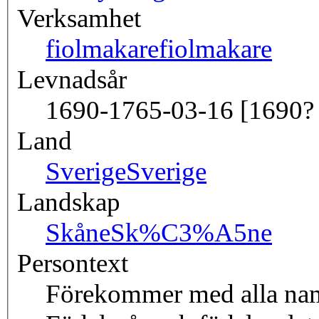
Verksamhet
fiolmakare
fiolmakare
Levnadsår
1690-1765-03-16 [1690? 
Land
Sverige
Sverige
Landskap
Skåne
Sk%C3%A5ne
Persontext
Förekommer med alla namn