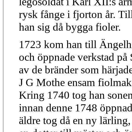
legosoldat i Karl XII:s ar
rysk fånge i fjorton år. 
han sig då bygga fioler.
1723 kom han till Ängelh
och öppnade verkstad på 
av de bränder som härjad
J G Mothe ensam fiolmakar
Kring 1740 tog han sonen 
innan denne 1748 öppnade
äldre tog då en ny lärlin