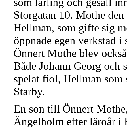
som lärling och gesäll i
Storgatan 10. Mothe den ä
Hellman, som gifte sig me
öppnade egen verkstad i s
Önnert Mothe blev också f
Både Johann Georg och s
spelat fiol, Hellman som
Starby.
En son till Önnert Mothe,
Ängelholm efter läroår i