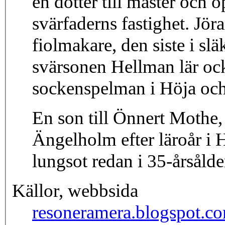
en dotter till mäster och 
svärfaderns fastighet. Jö
fiolmakare, den siste i s
svärsonen Hellman lär ock
sockenspelman i Höja och
En son till Önnert Mothe,
Ängelholm efter läroår i 
lungsot redan i 35-årsålde
Källor, webbsida
resoneramera.blogspot.c