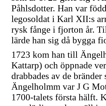
Påhlsdotter. Han var född
legosoldat i Karl XII:s a
rysk fånge i fjorton år.
lärde han sig då bygga fio
1723 kom han till Ängel
Kattarp) och öppnade ver
drabbades av de bränder 
Ängelholmm var J G Mot
1700-talets första hälft.