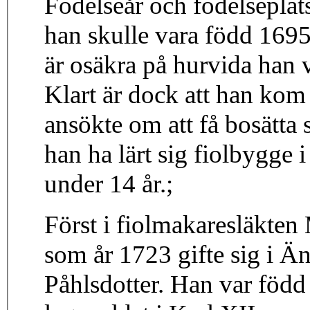
Födelseår och födelseplats
han skulle vara född 169
är osäkra på hurvida han v
Klart är dock att han kom
ansökte om att få bosätta s
han ha lärt sig fiolbygge i
under 14 år.;
Först i fiolmakaresläkte
som år 1723 gifte sig i 
Påhlsdotter. Han var född