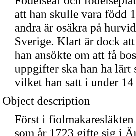
Födelseår och födelseplat
att han skulle vara född
andra är osäkra på hurvid
Sverige. Klart är dock a
han ansökte om att få bosä
uppgifter ska han ha lärt
vilket han satt i under 14 
Object description
Först i fiolmakaresläkt
som år 1723 gifte sig i 