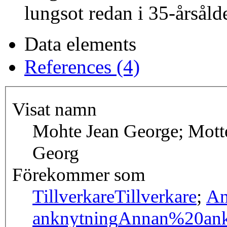
lungsot redan i 35-årsåld
Data elements
References (4)
Visat namn
Mohte Jean George; Mott
Georg
Förekommer som
Tillverkare
Tillverkare
;
An
anknytning
Annan%20ank