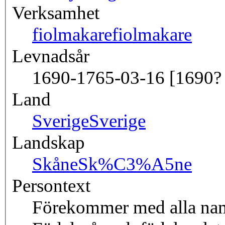
Verksamhet
fiolmakare
fiolmakare
Levnadsår
1690-1765-03-16 [1690? 
Land
Sverige
Sverige
Landskap
Skåne
Sk%C3%A5ne
Persontext
Förekommer med alla namn