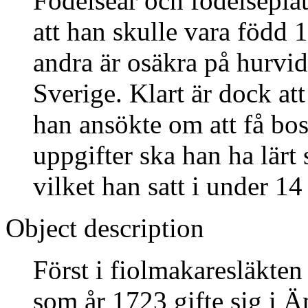
Födelseår och födelseplat
att han skulle vara född
andra är osäkra på hurvid
Sverige. Klart är dock a
han ansökte om att få bosä
uppgifter ska han ha lärt
vilket han satt i under 14 
Object description
Först i fiolmakaresläkt
som år 1723 gifte sig i 