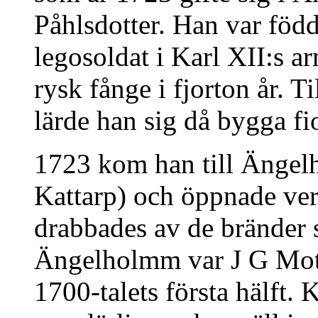
Påhlsdotter. Han var född
legosoldat i Karl XII:s a
rysk fånge i fjorton år.
lärde han sig då bygga fio
1723 kom han till Ängel
Kattarp) och öppnade ver
drabbades av de bränder 
Ängelholmm var J G Mot
1700-talets första hälft.