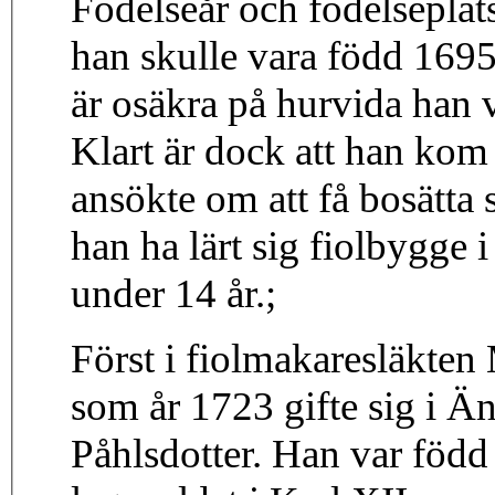
Födelseår och födelseplats
han skulle vara född 169
är osäkra på hurvida han v
Klart är dock att han kom
ansökte om att få bosätta s
han ha lärt sig fiolbygge i
under 14 år.;
Först i fiolmakaresläkte
som år 1723 gifte sig i 
Påhlsdotter. Han var född