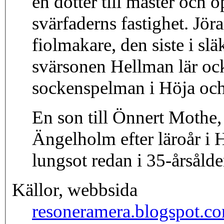
en dotter till mäster och 
svärfaderns fastighet. Jö
fiolmakare, den siste i s
svärsonen Hellman lär ock
sockenspelman i Höja och
En son till Önnert Mothe,
Ängelholm efter läroår i 
lungsot redan i 35-årsålde
Källor, webbsida
resoneramera.blogspot.c