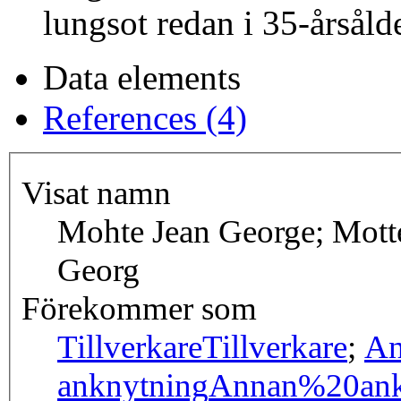
lungsot redan i 35-årsåld
Data elements
References (4)
Visat namn
Mohte Jean George; Mott
Georg
Förekommer som
Tillverkare
Tillverkare
;
An
anknytning
Annan%20ank