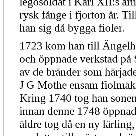
legosoldat i Karl XII:s ar
rysk fånge i fjorton år. 
han sig då bygga fioler.
1723 kom han till Ängelh
och öppnade verkstad på 
av de bränder som härjad
J G Mothe ensam fiolmakar
Kring 1740 tog han sonen 
innan denne 1748 öppnade
äldre tog då en ny lärlin