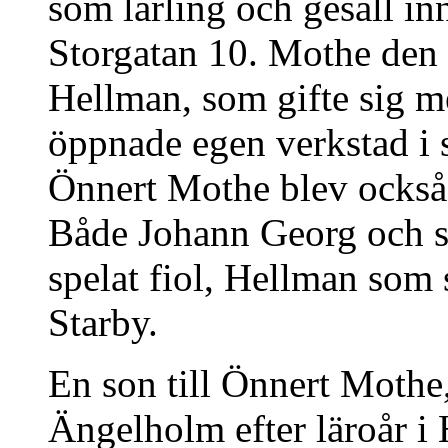
som lärling och gesäll i
Storgatan 10. Mothe den ä
Hellman, som gifte sig me
öppnade egen verkstad i s
Önnert Mothe blev också f
Både Johann Georg och s
spelat fiol, Hellman som
Starby.
En son till Önnert Mothe,
Ängelholm efter läroår i