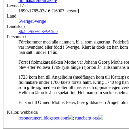
fiolmakare
fiolmakare
Levnadsår
1690-1765-03-16 [1690? person]
Land
Sverige
Sverige
Landskap
Skåne
Sk%C3%A5ne
Persontext
Förekommer med alla namnen, bl.a. som signering. Födelseår 
var invandrad eller född i Sverige. Klart är dock att han kom 
han satt i under 14 år.;
Först i fiolmakaresläkten Mothe var Johann Georg Mothe som 
blev efter Poltava 1709 rysk fånge i fjorton år. Tillsammans
1723 kom han till Ängelholm (medfången kom till Kattarp) 
fiolmakare under 1700-talets första hälft. Kring 1740 tog ha
som gifte sig med en dotter till mäster och öppnade egen ver
Hellman lär också ha spelat fiol, Hellman som sockenspelma
En son till Önnert Mothe, Peter, blev guldsmed i Ängelholm e
Källor, webbsida
resoneramera.blogspot.com
;
runeberg.org