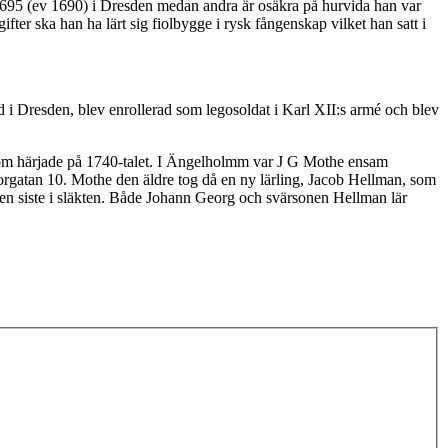
 1695 (ev 1690) i Dresden medan andra är osäkra på hurvida han var
fter ska han ha lärt sig fiolbygge i rysk fångenskap vilket han satt i
i Dresden, blev enrollerad som legosoldat i Karl XII:s armé och blev
som härjade på 1740-talet. I Ängelholmm var J G Mothe ensam
orgatan 10. Mothe den äldre tog då en ny lärling, Jacob Hellman, som
 den siste i släkten. Både Johann Georg och svärsonen Hellman lär