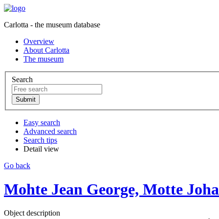
Carlotta - the museum database
Overview
About Carlotta
The museum
Search
Easy search
Advanced search
Search tips
Detail view
Go back
Mohte Jean George, Motte Joh
Object description