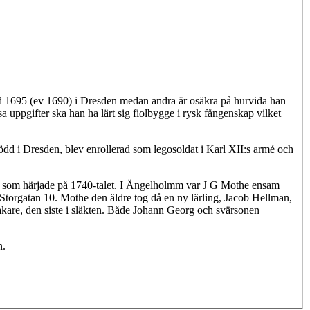
ödd 1695 (ev 1690) i Dresden medan andra är osäkra på hurvida han
a uppgifter ska han ha lärt sig fiolbygge i rysk fångenskap vilket
dd i Dresden, blev enrollerad som legosoldat i Karl XII:s armé och
r som härjade på 1740-talet. I Ängelholmm var J G Mothe ensam
Storgatan 10. Mothe den äldre tog då en ny lärling, Jacob Hellman,
makare, den siste i släkten. Både Johann Georg och svärsonen
n.