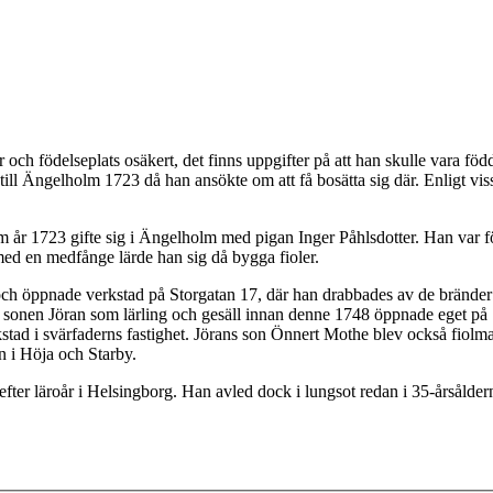
och födelseplats osäkert, det finns uppgifter på att han skulle vara f
till Ängelholm 1723 då han ansökte om att få bosätta sig där. Enligt viss
år 1723 gifte sig i Ängelholm med pigan Inger Påhlsdotter. Han var fö
 med en medfånge lärde han sig då bygga fioler.
och öppnade verkstad på Storgatan 17, där han drabbades av de brände
n sonen Jöran som lärling och gesäll innan denne 1748 öppnade eget på 
kstad i svärfaderns fastighet. Jörans son Önnert Mothe blev också fiol
n i Höja och Starby.
fter läroår i Helsingborg. Han avled dock i lungsot redan i 35-årsålder