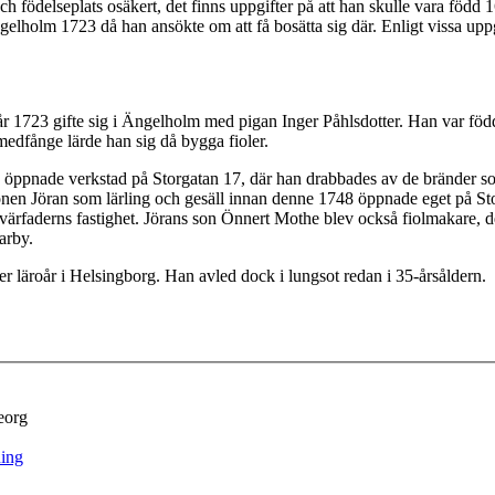
 födelseplats osäkert, det finns uppgifter på att han skulle vara född
gelholm 1723 då han ansökte om att få bosätta sig där. Enligt vissa uppgi
 1723 gifte sig i Ängelholm med pigan Inger Påhlsdotter. Han var född 
medfånge lärde han sig då bygga fioler.
 öppnade verkstad på Storgatan 17, där han drabbades av de bränder 
sonen Jöran som lärling och gesäll innan denne 1748 öppnade eget på St
 svärfaderns fastighet. Jörans son Önnert Mothe blev också fiolmakare,
arby.
r läroår i Helsingborg. Han avled dock i lungsot redan i 35-årsåldern.
eorg
ing