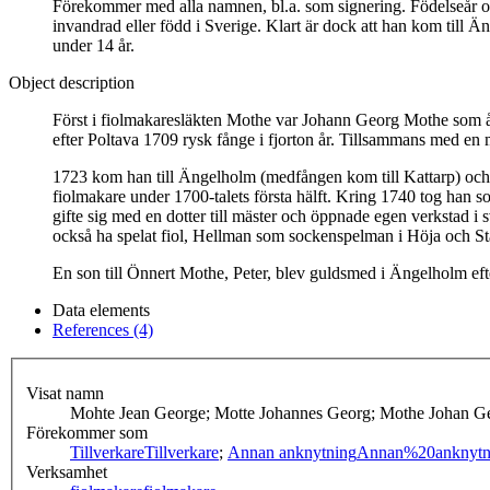
Förekommer med alla namnen, bl.a. som signering. Födelseår och
invandrad eller född i Sverige. Klart är dock att han kom till Än
under 14 år.
Object description
Först i fiolmakaresläkten Mothe var Johann Georg Mothe som år
efter Poltava 1709 rysk fånge i fjorton år. Tillsammans med en 
1723 kom han till Ängelholm (medfången kom till Kattarp) och
fiolmakare under 1700-talets första hälft. Kring 1740 tog han 
gifte sig med en dotter till mäster och öppnade egen verkstad i
också ha spelat fiol, Hellman som sockenspelman i Höja och St
En son till Önnert Mothe, Peter, blev guldsmed i Ängelholm efte
Data elements
References (4)
Visat namn
Mohte Jean George; Motte Johannes Georg; Mothe Johan G
Förekommer som
Tillverkare
Tillverkare
;
Annan anknytning
Annan%20anknytn
Verksamhet