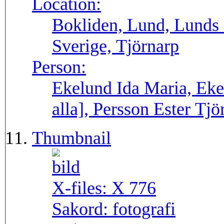
Location:
Bokliden, Lund, Lunds 
Sverige, Tjörnarp
Person:
Ekelund Ida Maria, Eke
alla], Persson Ester Tjö
Thumbnail
X-files:
X 776
Sakord:
fotografi