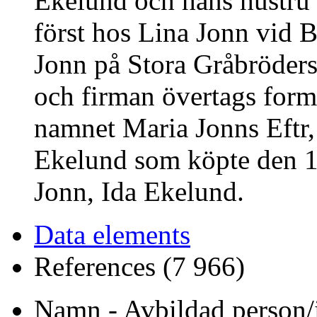
Ekelund och hans hustru 
först hos Lina Jonn vid 
Jonn på Stora Gråbröder
och firman övertags form
namnet Maria Jonns Eftr,
Ekelund som köpte den 1
Jonn, Ida Ekelund.
Data elements
References (7 966)
Namn - Avbildad person/i