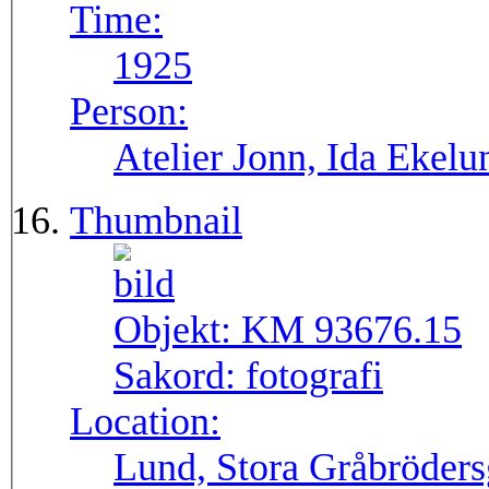
Time:
1925
Person:
Atelier Jonn, Ida Ekel
Thumbnail
Objekt:
KM 93676.15
Sakord:
fotografi
Location:
Lund, Stora Gråbröders