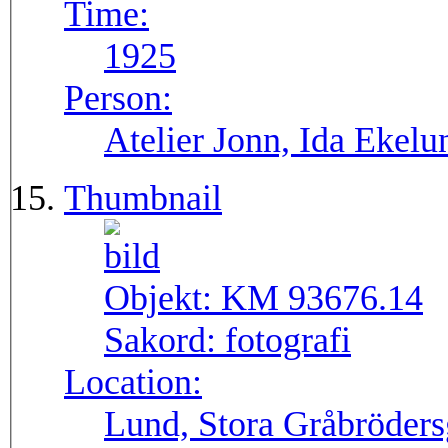
Time:
1925
Person:
Atelier Jonn, Ida Ekel
Thumbnail
Objekt:
KM 93676.14
Sakord:
fotografi
Location:
Lund, Stora Gråbröders