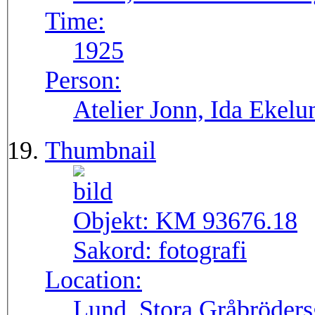
Time:
1925
Person:
Atelier Jonn, Ida Ekel
Thumbnail
Objekt:
KM 93676.18
Sakord:
fotografi
Location:
Lund, Stora Gråbröders