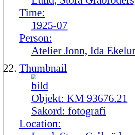
Lund, Stora Gråbröders
Time:
1925-07
Person:
Atelier Jonn, Ida Ekel
Thumbnail
Objekt:
KM 93676.21
Sakord:
fotografi
Location: