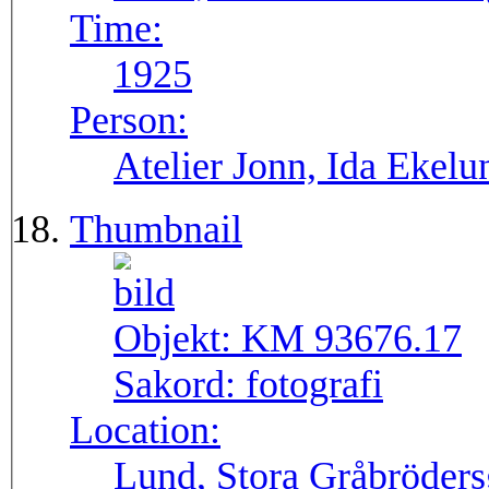
Time:
1925
Person:
Atelier Jonn, Ida Ekel
Thumbnail
Objekt:
KM 93676.17
Sakord:
fotografi
Location:
Lund, Stora Gråbröders