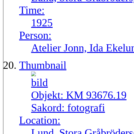
Time:
1925
Person:
Atelier Jonn, Ida Ekel
Thumbnail
Objekt:
KM 93676.19
Sakord:
fotografi
Location:
Lund, Stora Gråbröders