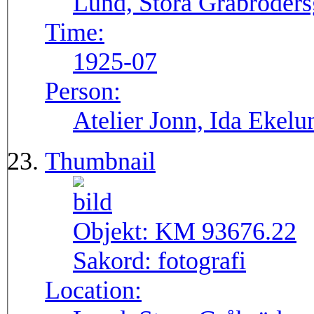
Lund, Stora Gråbröders
Time:
1925-07
Person:
Atelier Jonn, Ida Ekel
Thumbnail
Objekt:
KM 93676.22
Sakord:
fotografi
Location: