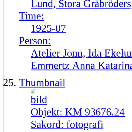
Lund, Stora Gråbröders
Time:
1925-07
Person:
Atelier Jonn, Ida Ekel
Emmertz Anna Katarin
Thumbnail
Objekt:
KM 93676.24
Sakord:
fotografi