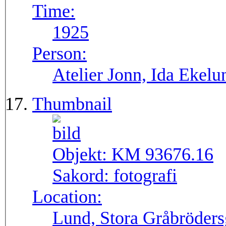
Time:
1925
Person:
Atelier Jonn, Ida Ekel
Thumbnail
Objekt:
KM 93676.16
Sakord:
fotografi
Location:
Lund, Stora Gråbröders