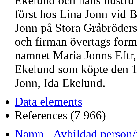
Ekelund och hans hustru 
först hos Lina Jonn vid 
Jonn på Stora Gråbröder
och firman övertags form
namnet Maria Jonns Eftr,
Ekelund som köpte den 1
Jonn, Ida Ekelund.
Data elements
References (7 966)
Namn - Avbildad person/i