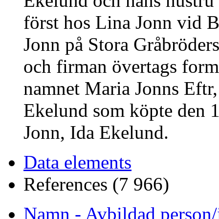
Ekelund och hans hustru 
först hos Lina Jonn vid 
Jonn på Stora Gråbröder
och firman övertags form
namnet Maria Jonns Eftr,
Ekelund som köpte den 1
Jonn, Ida Ekelund.
Data elements
References (7 966)
Namn - Avbildad person/i