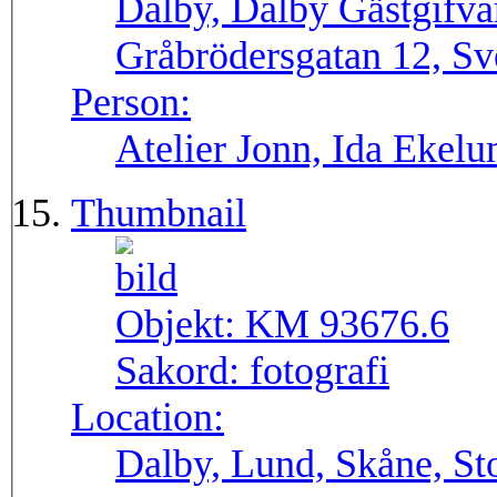
Dalby, Dalby Gästgifva
Gråbrödersgatan 12, Sv
Person:
Atelier Jonn, Ida Ekel
Thumbnail
Objekt:
KM 93676.6
Sakord:
fotografi
Location:
Dalby, Lund, Skåne, St