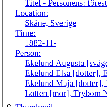
Titel - Personens:
föres
Location:
Skåne, Sverige
Time:
1882-11-
Person:
Ekelund Augusta [sväger
Ekelund Elsa [dotter], 
Ekelund Maja [dotter],
Lotten [mor], Trybom Ni