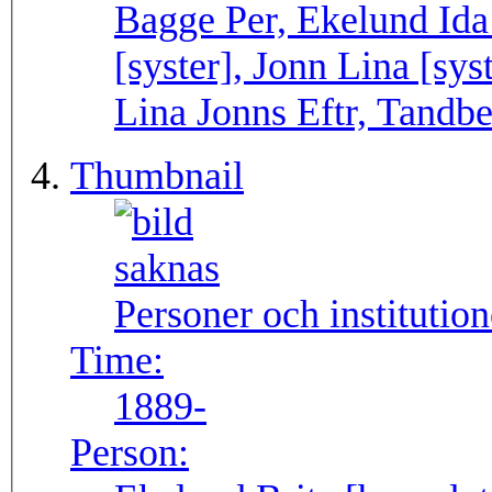
Bagge Per, Ekelund Ida 
[syster], Jonn Lina [sys
Lina Jonns Eftr, Tandbe
Thumbnail
Personer och institutio
Time:
1889-
Person: