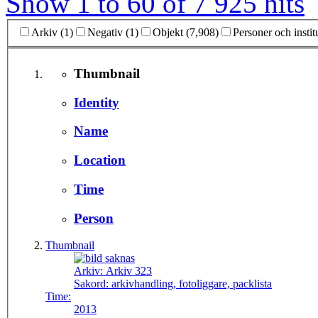
Show 1 to 60 of 7 925 hits
Arkiv (1)
Negativ (1)
Objekt (7,908)
Personer och instit
Thumbnail
Identity
Name
Location
Time
Person
Thumbnail
Arkiv:
Arkiv 323
Sakord:
arkivhandling, fotoliggare, packlista
Time:
2013