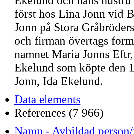
Ekelund och hans hustru 
först hos Lina Jonn vid 
Jonn på Stora Gråbröder
och firman övertags form
namnet Maria Jonns Eftr,
Ekelund som köpte den 1
Jonn, Ida Ekelund.
Data elements
References (7 966)
Namn - Avbildad person/i