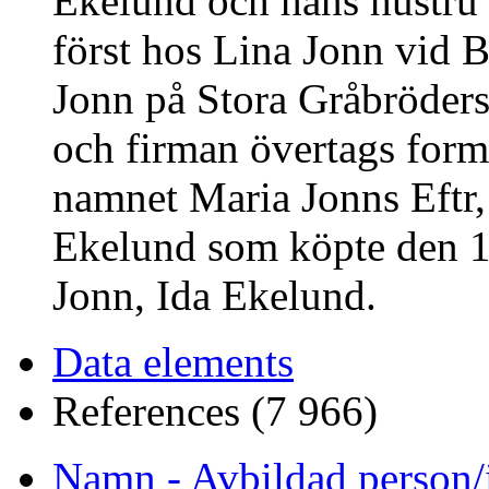
Ekelund och hans hustru 
först hos Lina Jonn vid 
Jonn på Stora Gråbröder
och firman övertags form
namnet Maria Jonns Eftr,
Ekelund som köpte den 1
Jonn, Ida Ekelund.
Data elements
References (7 966)
Namn - Avbildad person/i