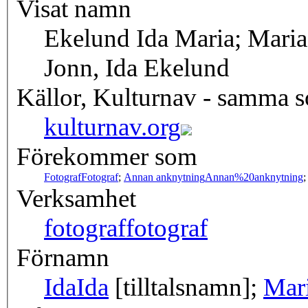
Visat namn
Ekelund Ida Maria; Maria 
Jonn, Ida Ekelund
Källor, Kulturnav - samma 
kulturnav.org
Förekommer som
Fotograf
Fotograf
;
Annan anknytning
Annan%20anknytning
Verksamhet
fotograf
fotograf
Förnamn
Ida
Ida
[tilltalsnamn];
Mar