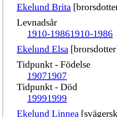
Ekelund Brita
[brorsdotte
Levnadsår
1910-1986
1910-1986
Ekelund Elsa
[brorsdotter
Tidpunkt - Födelse
1907
1907
Tidpunkt - Död
1999
1999
Ekelund Linnea
[svägersk