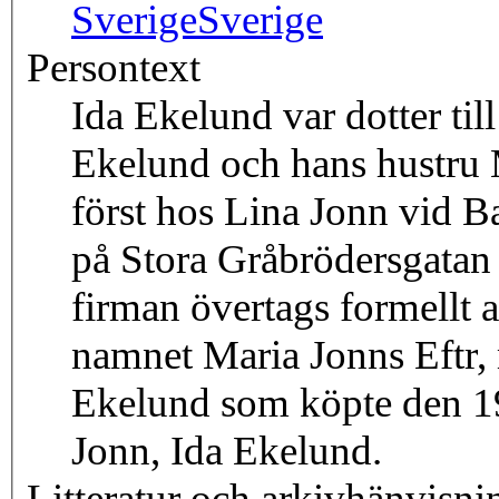
Sverige
Sverige
Persontext
Ida Ekelund var dotter til
Ekelund och hans hustru 
först hos Lina Jonn vid B
på Stora Gråbrödersgatan
firman övertags formellt 
namnet Maria Jonns Eftr, 
Ekelund som köpte den 19
Jonn, Ida Ekelund.
Litteratur och arkivhänvisni