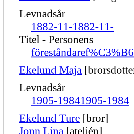
Levnadsår
1882-11-
1882-11-
Titel - Personens
föreståndare
f%C3%B6r
Ekelund Maja
[brorsdotte
Levnadsår
1905-1984
1905-1984
Ekelund Ture
[bror]
Jonn Lina
[ateljén]