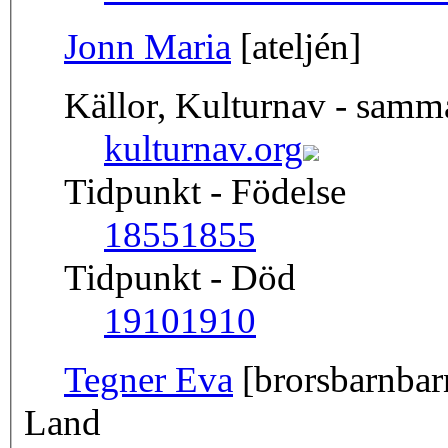
Jonn Maria
[ateljén]
Källor, Kulturnav - sam
kulturnav.org
Tidpunkt - Födelse
1855
1855
Tidpunkt - Död
1910
1910
Tegner Eva
[brorsbarnbar
Land