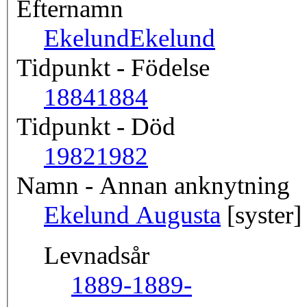
Efternamn
Ekelund
Ekelund
Tidpunkt - Födelse
1884
1884
Tidpunkt - Död
1982
1982
Namn - Annan anknytning
Ekelund Augusta
[syster]
Levnadsår
1889-
1889-