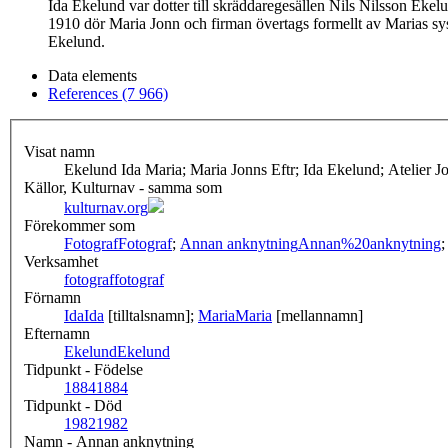
Ida Ekelund var dotter till skräddaregesällen Nils Nilsson Eke
1910 dör Maria Jonn och firman övertags formellt av Marias sy
Ekelund.
Data elements
References (7 966)
Visat namn
Ekelund Ida Maria; Maria Jonns Eftr; Ida Ekelund; Atelier J
Källor, Kulturnav - samma som
kulturnav.org
Förekommer som
Fotograf
Fotograf
;
Annan anknytning
Annan%20anknytning
Verksamhet
fotograf
fotograf
Förnamn
Ida
Ida
[tilltalsnamn];
Maria
Maria
[mellannamn]
Efternamn
Ekelund
Ekelund
Tidpunkt - Födelse
1884
1884
Tidpunkt - Död
1982
1982
Namn - Annan anknytning