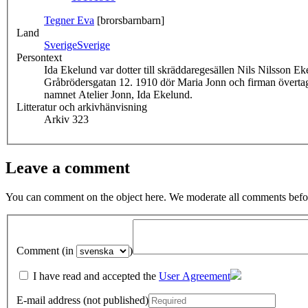
Tegner Eva
[brorsbarnbarn]
Land
Sverige
Sverige
Persontext
Ida Ekelund var dotter till skräddaregesällen Nils Nilsson 
Gråbrödersgatan 12. 1910 dör Maria Jonn och firman övertag
namnet Atelier Jonn, Ida Ekelund.
Litteratur och arkivhänvisning
Arkiv 323
Leave a comment
You can comment on the object here. We moderate all comments befor
Comment (in
)
I have read and accepted the
User Agreement
E-mail address (not published)