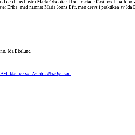
lund och hans hustru Maria Olsdotter. Hon arbetade först hos Lina Jon
ster Erika, med namnet Maria Jonns Eftr, men drevs i praktiken av Ida
onn, Ida Ekelund
;
Avbildad person
Avbildad%20person