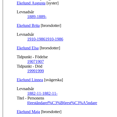
Ekelund Augusta
[syster]
Levnadsår
1889-
1889-
Ekelund Brita
[brorsdotter]
Levnadsår
1910-1986
1910-1986
Ekelund Elsa
[brorsdotter]
Tidpunkt - Födelse
1907
1907
Tidpunkt - Död
1999
1999
Ekelund Linnea
[svägerska]
Levnadsår
1882-11-
1882-11-
Titel - Personens
föreståndare
f%C3%B6rest%C3%A5ndare
Ekelund Maja
[brorsdotter]