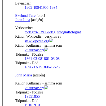
Levnadsår
1905-1984
1905-1984
Ekelund Ture
[bror]
Jonn Lina
[ateljén]
Verksamhet
förlag
f%C3%B6rlag
,
fotograf
fotograf
Källor, Wikipedia - beskrivs av
sv.wikipedia.org
Källor, Kulturnav - samma som
kulturnav.org
Tidpunkt - Födelse
1861-03-08
1861-03-08
Tidpunkt - Död
1896-12-25
1896-12-25
Jonn Maria
[ateljén]
Källor, Kulturnav - samma som
kulturnav.org
Tidpunkt - Födelse
1855
1855
Tidpunkt - Död
1910
1910