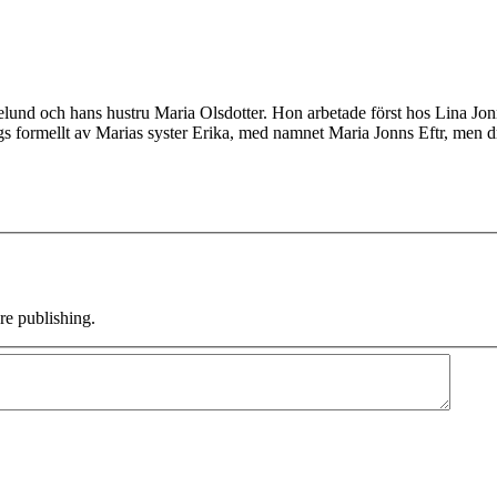
Ekelund och hans hustru Maria Olsdotter. Hon arbetade först hos Lina J
s formellt av Marias syster Erika, med namnet Maria Jonns Eftr, men d
e publishing.