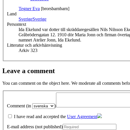
Tegner Eva
[brorsbarnbarn]
Land
Sverige
Sverige
Persontext
Ida Ekelund var dotter till skräddaregesällen Nils Nilsson 
Gråbrödersgatan 12. 1910 dör Maria Jonn och firman övertag
namnet Atelier Jonn, Ida Ekelund.
Litteratur och arkivhänvisning
Arkiv 323
Leave a comment
You can comment on the object here. We moderate all comments befor
Comment (in
)
I have read and accepted the
User Agreement
E-mail address (not published)