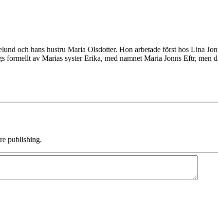
Ekelund och hans hustru Maria Olsdotter. Hon arbetade först hos Lina J
s formellt av Marias syster Erika, med namnet Maria Jonns Eftr, men d
e publishing.