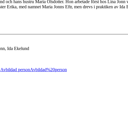
lund och hans hustru Maria Olsdotter. Hon arbetade först hos Lina Jon
ster Erika, med namnet Maria Jonns Eftr, men drevs i praktiken av Ida
onn, Ida Ekelund
;
Avbildad person
Avbildad%20person