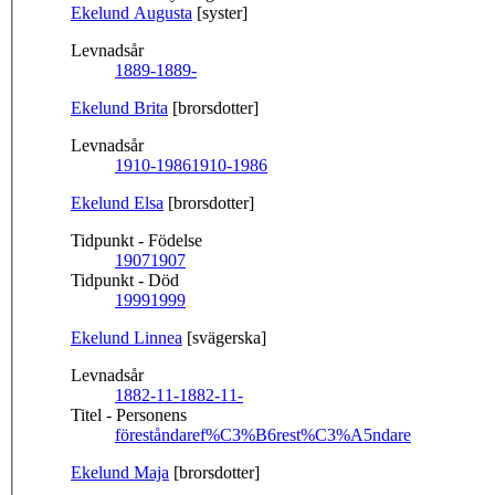
Ekelund Augusta
[syster]
Levnadsår
1889-
1889-
Ekelund Brita
[brorsdotter]
Levnadsår
1910-1986
1910-1986
Ekelund Elsa
[brorsdotter]
Tidpunkt - Födelse
1907
1907
Tidpunkt - Död
1999
1999
Ekelund Linnea
[svägerska]
Levnadsår
1882-11-
1882-11-
Titel - Personens
föreståndare
f%C3%B6rest%C3%A5ndare
Ekelund Maja
[brorsdotter]