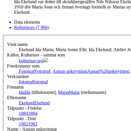
Ida Ekelund var dotter till skräddaregesällen Nils Nilsson Eke
1910 dör Maria Jonn och firman övertags formellt av Marias sy
Ekelund.
Data elements
References (7 966)
Visat namn
Ekelund Ida Maria; Maria Jonns Eftr; Ida Ekelund; Atelier J
Källor, Kulturnav - samma som
kulturnav.org
Förekommer som
Fotograf
Fotograf
;
Annan anknytning
Annan%20anknytning
Verksamhet
fotograf
fotograf
Förnamn
Ida
Ida
[tilltalsnamn];
Maria
Maria
[mellannamn]
Efternamn
Ekelund
Ekelund
Tidpunkt - Födelse
1884
1884
Tidpunkt - Död
1982
1982
Namn - Annan anknytning