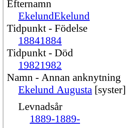
Efternamn
Ekelund
Ekelund
Tidpunkt - Födelse
1884
1884
Tidpunkt - Död
1982
1982
Namn - Annan anknytning
Ekelund Augusta
[syster]
Levnadsår
1889-
1889-