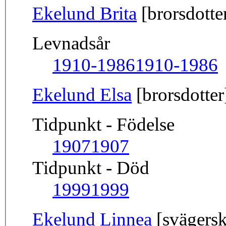
Ekelund Brita
[brorsdotte
Levnadsår
1910-1986
1910-1986
Ekelund Elsa
[brorsdotter
Tidpunkt - Födelse
1907
1907
Tidpunkt - Död
1999
1999
Ekelund Linnea
[svägersk