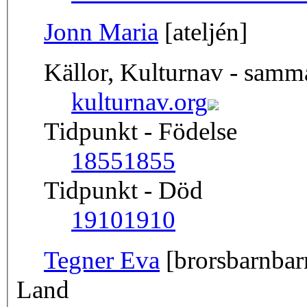
Jonn Maria
[ateljén]
Källor, Kulturnav - sam
kulturnav.org
Tidpunkt - Födelse
1855
1855
Tidpunkt - Död
1910
1910
Tegner Eva
[brorsbarnbar
Land