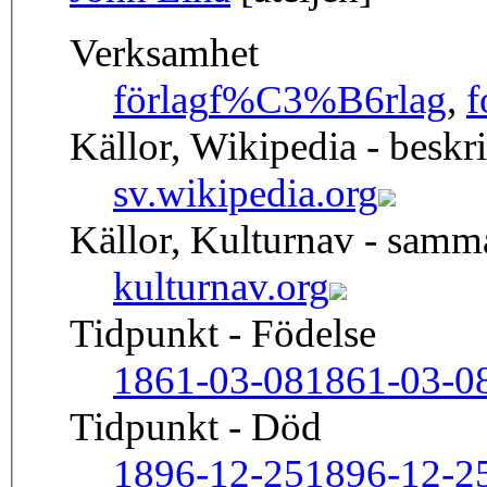
Verksamhet
förlag
f%C3%B6rlag
,
f
Källor, Wikipedia - beskr
sv.wikipedia.org
Källor, Kulturnav - sam
kulturnav.org
Tidpunkt - Födelse
1861-03-08
1861-03-0
Tidpunkt - Död
1896-12-25
1896-12-2