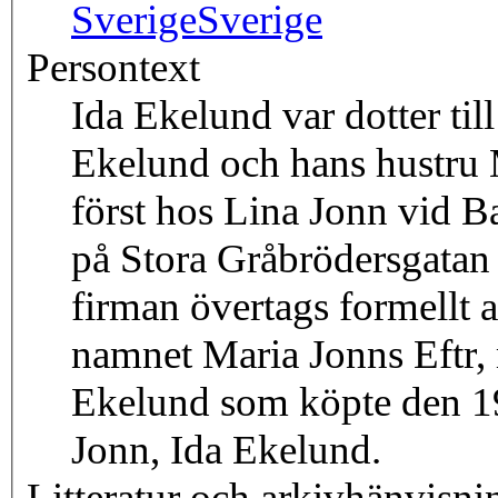
Sverige
Sverige
Persontext
Ida Ekelund var dotter til
Ekelund och hans hustru 
först hos Lina Jonn vid B
på Stora Gråbrödersgatan
firman övertags formellt 
namnet Maria Jonns Eftr, 
Ekelund som köpte den 19
Jonn, Ida Ekelund.
Litteratur och arkivhänvisni