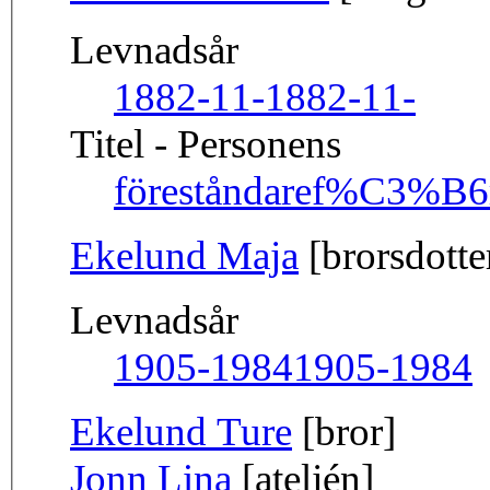
Levnadsår
1882-11-
1882-11-
Titel - Personens
föreståndare
f%C3%B6r
Ekelund Maja
[brorsdotte
Levnadsår
1905-1984
1905-1984
Ekelund Ture
[bror]
Jonn Lina
[ateljén]