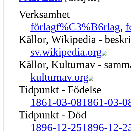
Verksamhet
förlag
f%C3%B6rlag
,
f
Källor, Wikipedia - beskr
sv.wikipedia.org
Källor, Kulturnav - sam
kulturnav.org
Tidpunkt - Födelse
1861-03-08
1861-03-0
Tidpunkt - Död
1896-12-25
1896-12-2