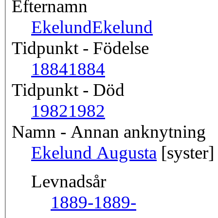
Efternamn
Ekelund
Ekelund
Tidpunkt - Födelse
1884
1884
Tidpunkt - Död
1982
1982
Namn - Annan anknytning
Ekelund Augusta
[syster]
Levnadsår
1889-
1889-