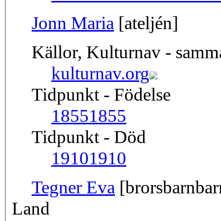
Jonn Maria
[ateljén]
Källor, Kulturnav - sam
kulturnav.org
Tidpunkt - Födelse
1855
1855
Tidpunkt - Död
1910
1910
Tegner Eva
[brorsbarnbar
Land