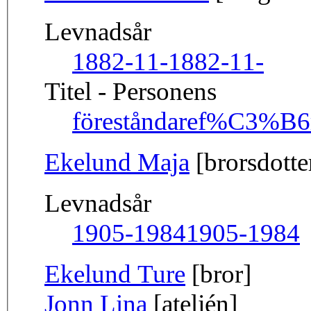
Levnadsår
1882-11-
1882-11-
Titel - Personens
föreståndare
f%C3%B6r
Ekelund Maja
[brorsdotte
Levnadsår
1905-1984
1905-1984
Ekelund Ture
[bror]
Jonn Lina
[ateljén]