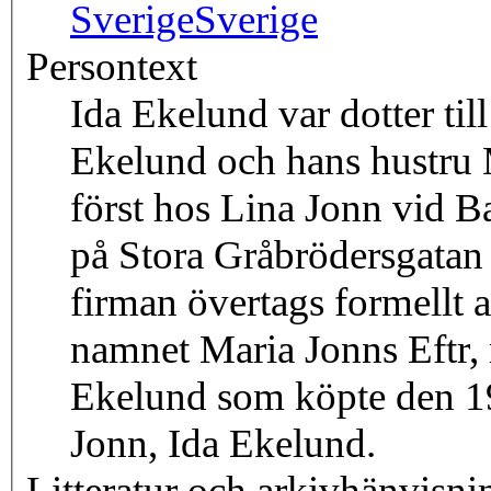
Sverige
Sverige
Persontext
Ida Ekelund var dotter til
Ekelund och hans hustru 
först hos Lina Jonn vid B
på Stora Gråbrödersgatan
firman övertags formellt 
namnet Maria Jonns Eftr, 
Ekelund som köpte den 19
Jonn, Ida Ekelund.
Litteratur och arkivhänvisni