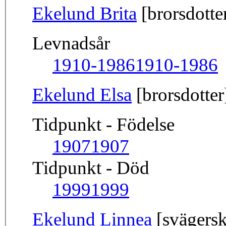
Ekelund Brita
[brorsdotte
Levnadsår
1910-1986
1910-1986
Ekelund Elsa
[brorsdotter
Tidpunkt - Födelse
1907
1907
Tidpunkt - Död
1999
1999
Ekelund Linnea
[svägersk