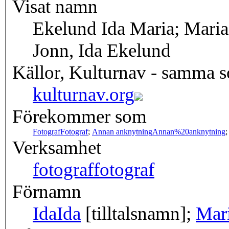
Visat namn
Ekelund Ida Maria; Maria 
Jonn, Ida Ekelund
Källor, Kulturnav - samma 
kulturnav.org
Förekommer som
Fotograf
Fotograf
;
Annan anknytning
Annan%20anknytning
Verksamhet
fotograf
fotograf
Förnamn
Ida
Ida
[tilltalsnamn];
Mar