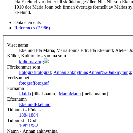
Ida Ekelund var dotter till skräddaregesällen Nils Nilsson Eke
1910 dör Maria Jonn och firman övertags formellt av Marias sy
Ekelund.
Data elements
References (7 966)
Visat namn
Ekelund Ida Maria; Maria Jonns Eftr; Ida Ekelund; Atelier J
Källor, Kulturnav - samma som
kulturnav.org
Förekommer som
Fotograf
Fotograf
;
Annan anknytning
Annan%20anknytning
Verksamhet
fotograf
fotograf
Förnamn
Ida
Ida
[tilltalsnamn];
Maria
Maria
[mellannamn]
Efternamn
Ekelund
Ekelund
Tidpunkt - Födelse
1884
1884
Tidpunkt - Död
1982
1982
Namn - Annan anknytning