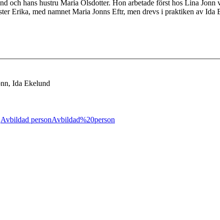
lund och hans hustru Maria Olsdotter. Hon arbetade först hos Lina Jon
ster Erika, med namnet Maria Jonns Eftr, men drevs i praktiken av Ida
onn, Ida Ekelund
;
Avbildad person
Avbildad%20person