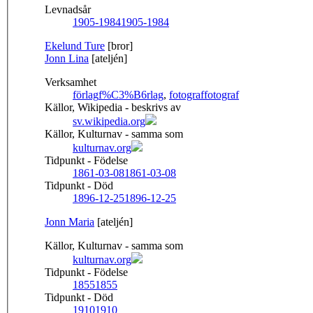
Levnadsår
1905-1984
1905-1984
Ekelund Ture
[bror]
Jonn Lina
[ateljén]
Verksamhet
förlag
f%C3%B6rlag
,
fotograf
fotograf
Källor, Wikipedia - beskrivs av
sv.wikipedia.org
Källor, Kulturnav - samma som
kulturnav.org
Tidpunkt - Födelse
1861-03-08
1861-03-08
Tidpunkt - Död
1896-12-25
1896-12-25
Jonn Maria
[ateljén]
Källor, Kulturnav - samma som
kulturnav.org
Tidpunkt - Födelse
1855
1855
Tidpunkt - Död
1910
1910