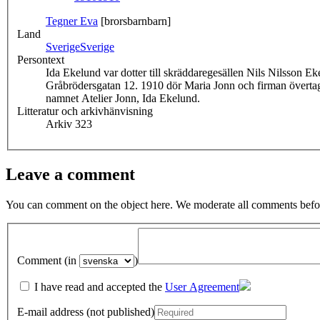
Tegner Eva
[brorsbarnbarn]
Land
Sverige
Sverige
Persontext
Ida Ekelund var dotter till skräddaregesällen Nils Nilsson 
Gråbrödersgatan 12. 1910 dör Maria Jonn och firman övertag
namnet Atelier Jonn, Ida Ekelund.
Litteratur och arkivhänvisning
Arkiv 323
Leave a comment
You can comment on the object here. We moderate all comments befor
Comment (in
)
I have read and accepted the
User Agreement
E-mail address (not published)