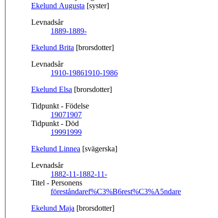
Ekelund Augusta
[syster]
Levnadsår
1889-
1889-
Ekelund Brita
[brorsdotter]
Levnadsår
1910-1986
1910-1986
Ekelund Elsa
[brorsdotter]
Tidpunkt - Födelse
1907
1907
Tidpunkt - Död
1999
1999
Ekelund Linnea
[svägerska]
Levnadsår
1882-11-
1882-11-
Titel - Personens
föreståndare
f%C3%B6rest%C3%A5ndare
Ekelund Maja
[brorsdotter]