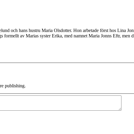
Ekelund och hans hustru Maria Olsdotter. Hon arbetade först hos Lina J
s formellt av Marias syster Erika, med namnet Maria Jonns Eftr, men d
e publishing.