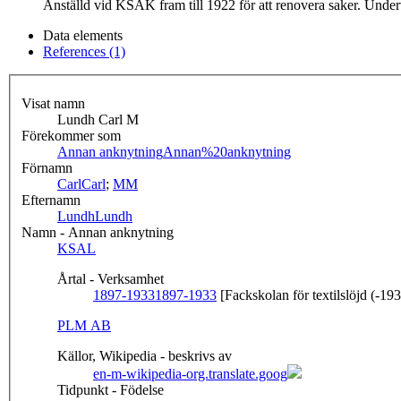
Anställd vid KSAK fram till 1922 för att renovera saker. Under
Data elements
References (1)
Visat namn
Lundh Carl M
Förekommer som
Annan anknytning
Annan%20anknytning
Förnamn
Carl
Carl
;
M
M
Efternamn
Lundh
Lundh
Namn - Annan anknytning
KSAL
Årtal - Verksamhet
1897-1933
1897-1933
[Fackskolan för textilslöjd (-19
PLM AB
Källor, Wikipedia - beskrivs av
en-m-wikipedia-org.translate.goog
Tidpunkt - Födelse