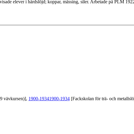
visade elever i hårdslöjd; koppar, mässing, siler. Arbetade på PLM 192
39 vävkursen)],
1900-1934
1900-1934
[Fackskolan för trä- och metallslö