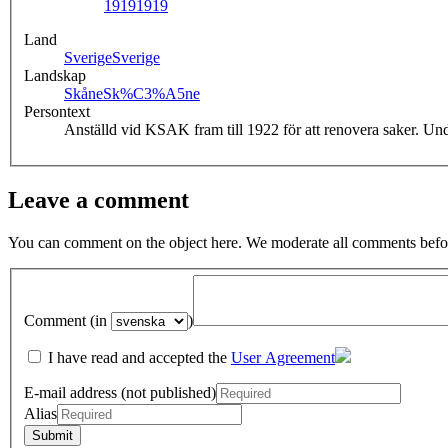
1919
1919
Land
Sverige
Sverige
Landskap
Skåne
Sk%C3%A5ne
Persontext
Anställd vid KSAK fram till 1922 för att renovera saker. Un
Leave a comment
You can comment on the object here. We moderate all comments befor
Comment (in
)
I have read and accepted the
User Agreement
E-mail address (not published)
Alias