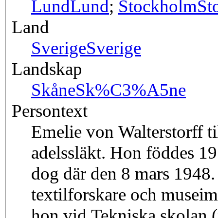
Lund
Lund
;
Stockholm
St
Land
Sverige
Sverige
Landskap
Skåne
Sk%C3%A5ne
Persontext
Emelie von Walterstorff 
adelssläkt. Hon föddes 1
dog där den 8 mars 1948.
textilforskare och musei
hon vid Tekniska skolan 