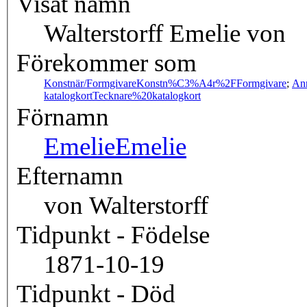
Visat namn
Walterstorff Emelie von
Förekommer som
Konstnär/Formgivare
Konstn%C3%A4r%2FFormgivare
;
An
katalogkort
Tecknare%20katalogkort
Förnamn
Emelie
Emelie
Efternamn
von Walterstorff
Tidpunkt - Födelse
1871-10-19
Tidpunkt - Död