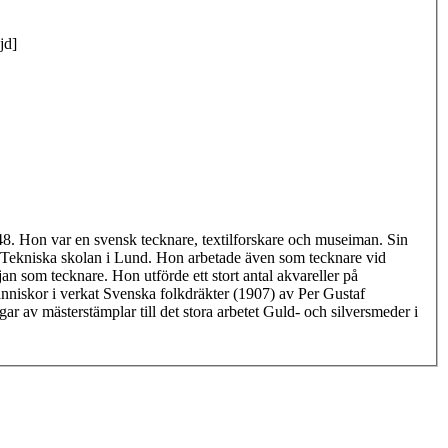
jd]
8. Hon var en svensk tecknare, textilforskare och museiman. Sin
l Tekniska skolan i Lund. Hon arbetade även som tecknare vid
n som tecknare. Hon utförde ett stort antal akvareller på
änniskor i verkat Svenska folkdräkter (1907) av Per Gustaf
av mästerstämplar till det stora arbetet Guld- och silversmeder i