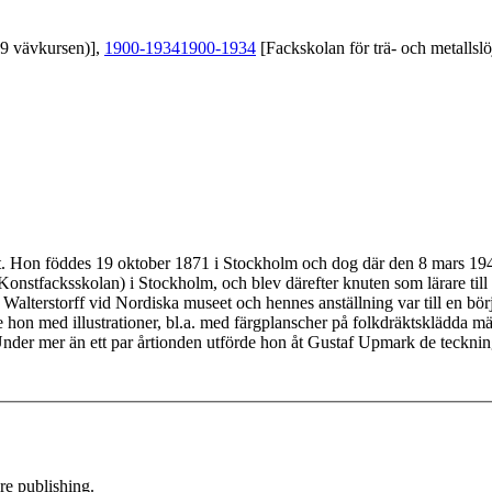
39 vävkursen)],
1900-1934
1900-1934
[Fackskolan för trä- och metallslö
kt. Hon föddes 19 oktober 1871 i Stockholm och dog där den 8 mars 194
onstfacksskolan) i Stockholm, och blev därefter knuten som lärare til
alterstorff vid Nordiska museet och hennes anställning var till en börja
 hon med illustrationer, bl.a. med färgplanscher på folkdräktsklädda m
 mer än ett par årtionden utförde hon åt Gustaf Upmark de teckningar 
e publishing.