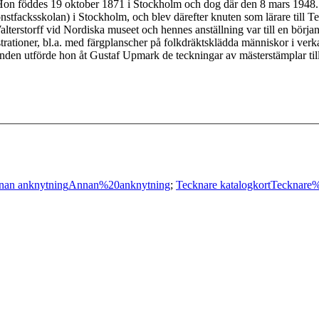
 Hon föddes 19 oktober 1871 i Stockholm och dog där den 8 mars 1948.
tfacksskolan) i Stockholm, och blev därefter knuten som lärare till T
erstorff vid Nordiska museet och hennes anställning var till en början 
trationer, bl.a. med färgplanscher på folkdräktsklädda människor i ver
en utförde hon åt Gustaf Upmark de teckningar av mästerstämplar till
nan anknytning
Annan%20anknytning
;
Tecknare katalogkort
Tecknare%