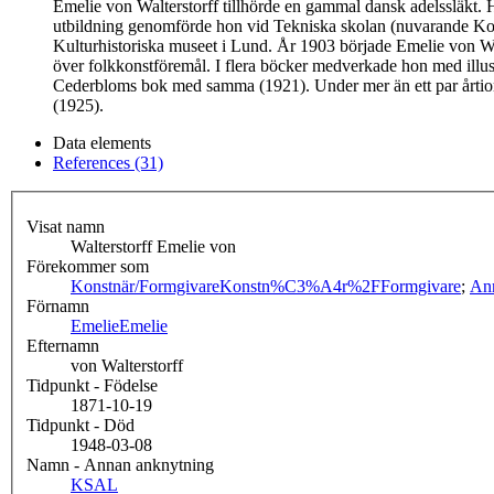
Emelie von Walterstorff tillhörde en gammal dansk adelssläkt.
utbildning genomförde hon vid Tekniska skolan (nuvarande Kons
Kulturhistoriska museet i Lund. År 1903 började Emelie von Walt
över folkkonstföremål. I flera böcker medverkade hon med illus
Cederbloms bok med samma (1921). Under mer än ett par årtiond
(1925).
Data elements
References (31)
Visat namn
Walterstorff Emelie von
Förekommer som
Konstnär/Formgivare
Konstn%C3%A4r%2FFormgivare
;
An
Förnamn
Emelie
Emelie
Efternamn
von Walterstorff
Tidpunkt - Födelse
1871-10-19
Tidpunkt - Död
1948-03-08
Namn - Annan anknytning
KSAL