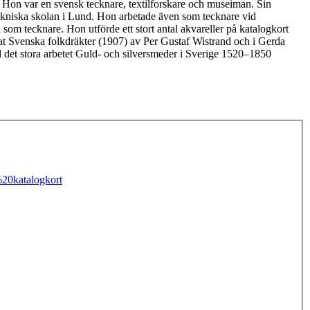
 Hon var en svensk tecknare, textilforskare och museiman. Sin
ekniska skolan i Lund. Hon arbetade även som tecknare vid
som tecknare. Hon utförde ett stort antal akvareller på katalogkort
kat Svenska folkdräkter (1907) av Per Gustaf Wistrand och i Gerda
 det stora arbetet Guld- och silversmeder i Sverige 1520–1850
20katalogkort