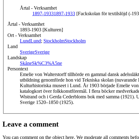
Årtal - Verksamhet
1897-1933
1897-1933
[Fackskolan för textilslöjd (-19
Årtal - Verksamhet
1893-1903 [Kulturen]
Ort - Verksamhet
Lund
Lund
;
Stockholm
Stockholm
Land
Sverige
Sverige
Landskap
Skåne
Sk%C3%A5ne
Persontext
Emelie von Walterstorff tillhörde en gammal dansk adelsslä
utbildning genomförde hon vid Tekniska skolan (nuvarande K
Kulturhistoriska museet i Lund. År 1903 började Emelie von W
katalogkort över folkkonstföremål. I flera böcker medverkade
Wistrand och i Gerda Cederbloms bok med samma (1921). Under
Sverige 1520–1850 (1925).
Leave a comment
You can comment on the object here. We moderate all comments befor