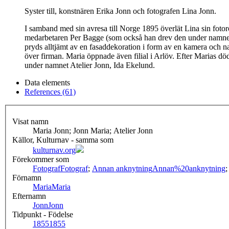
Syster till, konstnären Erika Jonn och fotografen Lina Jonn.
I samband med sin avresa till Norge 1895 överlät Lina sin fotorör
medarbetaren Per Bagge (som också han drev den under namnet "
pryds alltjämt av en fasaddekoration i form av en kamera och n
över firman. Maria öppnade även filial i Arlöv. Efter Marias d
under namnet Atelier Jonn, Ida Ekelund.
Data elements
References (61)
Visat namn
Maria Jonn; Jonn Maria; Atelier Jonn
Källor, Kulturnav - samma som
kulturnav.org
Förekommer som
Fotograf
Fotograf
;
Annan anknytning
Annan%20anknytning
Förnamn
Maria
Maria
Efternamn
Jonn
Jonn
Tidpunkt - Födelse
1855
1855