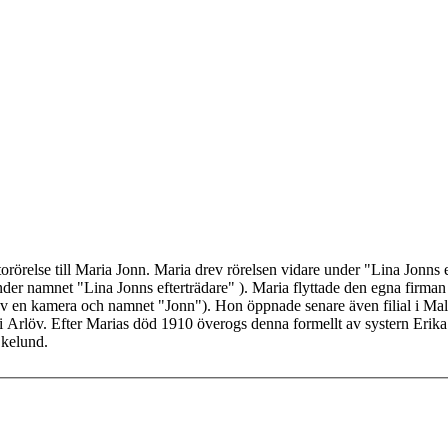
rörelse till Maria Jonn. Maria drev rörelsen vidare under "Lina Jonns eft
er namnet "Lina Jonns efterträdare" ). Maria flyttade den egna firman 
av en kamera och namnet "Jonn"). Hon öppnade senare även filial i Mal
 i Arlöv. Efter Marias död 1910 överogs denna formellt av systern Erik
Ekelund.