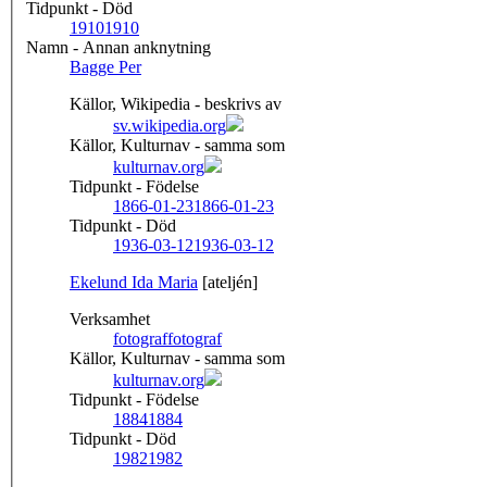
Tidpunkt - Död
1910
1910
Namn - Annan anknytning
Bagge Per
Källor, Wikipedia - beskrivs av
sv.wikipedia.org
Källor, Kulturnav - samma som
kulturnav.org
Tidpunkt - Födelse
1866-01-23
1866-01-23
Tidpunkt - Död
1936-03-12
1936-03-12
Ekelund Ida Maria
[ateljén]
Verksamhet
fotograf
fotograf
Källor, Kulturnav - samma som
kulturnav.org
Tidpunkt - Födelse
1884
1884
Tidpunkt - Död
1982
1982