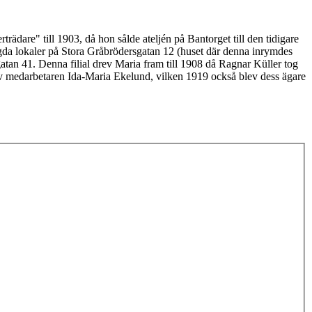
rädare" till 1903, då hon sålde ateljén på Bantorget till den tidigare
gda lokaler på Stora Gråbrödersgatan 12 (huset där denna inrymdes
tan 41. Denna filial drev Maria fram till 1908 då Ragnar Küller tog
 av medarbetaren Ida-Maria Ekelund, vilken 1919 också blev dess ägare