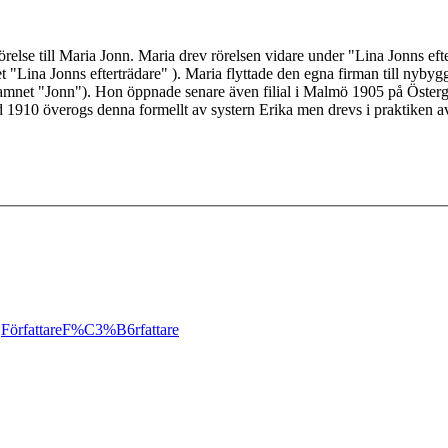
else till Maria Jonn. Maria drev rörelsen vidare under "Lina Jonns eftert
Lina Jonns efterträdare" ). Maria flyttade den egna firman till nybyg
amnet "Jonn"). Hon öppnade senare även filial i Malmö 1905 på Österga
öd 1910 överogs denna formellt av systern Erika men drevs i praktiken
;
Författare
F%C3%B6rfattare