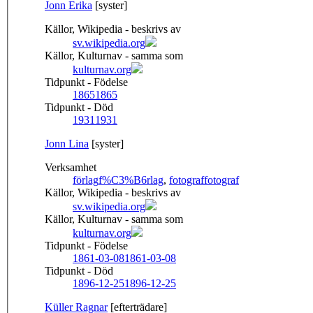
Jonn Erika
[syster]
Källor, Wikipedia - beskrivs av
sv.wikipedia.org
Källor, Kulturnav - samma som
kulturnav.org
Tidpunkt - Födelse
1865
1865
Tidpunkt - Död
1931
1931
Jonn Lina
[syster]
Verksamhet
förlag
f%C3%B6rlag
,
fotograf
fotograf
Källor, Wikipedia - beskrivs av
sv.wikipedia.org
Källor, Kulturnav - samma som
kulturnav.org
Tidpunkt - Födelse
1861-03-08
1861-03-08
Tidpunkt - Död
1896-12-25
1896-12-25
Küller Ragnar
[efterträdare]