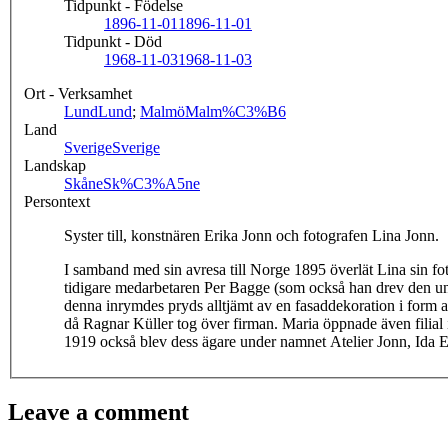
Tidpunkt - Födelse
1896-11-01
1896-11-01
Tidpunkt - Död
1968-11-03
1968-11-03
Ort - Verksamhet
Lund
Lund
;
Malmö
Malm%C3%B6
Land
Sverige
Sverige
Landskap
Skåne
Sk%C3%A5ne
Persontext
Syster till, konstnären Erika Jonn och fotografen Lina Jonn.
I samband med sin avresa till Norge 1895 överlät Lina sin foto
tidigare medarbetaren Per Bagge (som också han drev den und
denna inrymdes pryds alltjämt av en fasaddekoration i form 
då Ragnar Küller tog över firman. Maria öppnade även filial
1919 också blev dess ägare under namnet Atelier Jonn, Ida 
Leave a comment