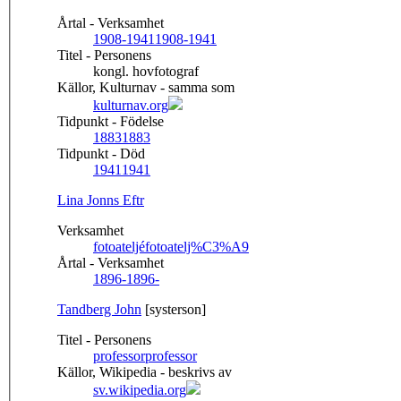
Årtal - Verksamhet
1908-1941
1908-1941
Titel - Personens
kongl. hovfotograf
Källor, Kulturnav - samma som
kulturnav.org
Tidpunkt - Födelse
1883
1883
Tidpunkt - Död
1941
1941
Lina Jonns Eftr
Verksamhet
fotoateljé
fotoatelj%C3%A9
Årtal - Verksamhet
1896-
1896-
Tandberg John
[systerson]
Titel - Personens
professor
professor
Källor, Wikipedia - beskrivs av
sv.wikipedia.org