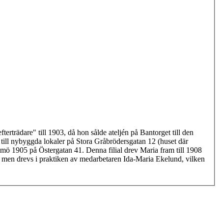
erträdare" till 1903, då hon sålde ateljén på Bantorget till den
till nybyggda lokaler på Stora Gråbrödersgatan 12 (huset där
mö 1905 på Östergatan 41. Denna filial drev Maria fram till 1908
a men drevs i praktiken av medarbetaren Ida-Maria Ekelund, vilken