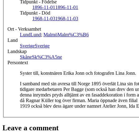
Tidpunkt - Födelse
1896-11-01
1896-11-01
Tidpunkt - Död
1968-11-03
1968-11-03
Ort - Verksamhet
Lund
Lund
;
Malmö
Malm%C3%B6
Land
Sverige
Sverige
Landskap
Skåne
Sk%C3%A5ne
Persontext
Syster till, konstnären Erika Jonn och fotografen Lina Jonn.
I samband med sin avresa till Norge 1895 överlät Lina sin foto
tidigare medarbetaren Per Bagge (som också han drev den und
denna inrymdes pryds alltjämt av en fasaddekoration i form 
då Ragnar Küller tog över firman. Maria öppnade även filial
1919 också blev dess ägare under namnet Atelier Jonn, Ida 
Leave a comment