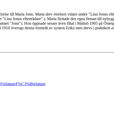
else till Maria Jonn. Maria drev rörelsen vidare under "Lina Jonns eftert
Lina Jonns efterträdare" ). Maria flyttade den egna firman till nybyg
amnet "Jonn"). Hon öppnade senare även filial i Malmö 1905 på Österga
öd 1910 överogs denna formellt av systern Erika men drevs i praktiken
;
Författare
F%C3%B6rfattare