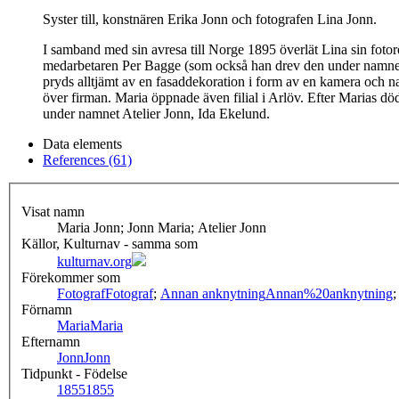
Syster till, konstnären Erika Jonn och fotografen Lina Jonn.
I samband med sin avresa till Norge 1895 överlät Lina sin fotorör
medarbetaren Per Bagge (som också han drev den under namnet "
pryds alltjämt av en fasaddekoration i form av en kamera och n
över firman. Maria öppnade även filial i Arlöv. Efter Marias d
under namnet Atelier Jonn, Ida Ekelund.
Data elements
References (61)
Visat namn
Maria Jonn; Jonn Maria; Atelier Jonn
Källor, Kulturnav - samma som
kulturnav.org
Förekommer som
Fotograf
Fotograf
;
Annan anknytning
Annan%20anknytning
Förnamn
Maria
Maria
Efternamn
Jonn
Jonn
Tidpunkt - Födelse
1855
1855