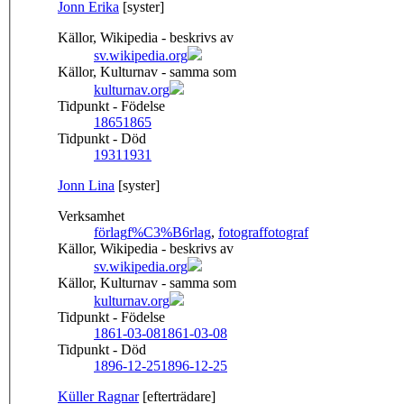
Jonn Erika
[syster]
Källor, Wikipedia - beskrivs av
sv.wikipedia.org
Källor, Kulturnav - samma som
kulturnav.org
Tidpunkt - Födelse
1865
1865
Tidpunkt - Död
1931
1931
Jonn Lina
[syster]
Verksamhet
förlag
f%C3%B6rlag
,
fotograf
fotograf
Källor, Wikipedia - beskrivs av
sv.wikipedia.org
Källor, Kulturnav - samma som
kulturnav.org
Tidpunkt - Födelse
1861-03-08
1861-03-08
Tidpunkt - Död
1896-12-25
1896-12-25
Küller Ragnar
[efterträdare]