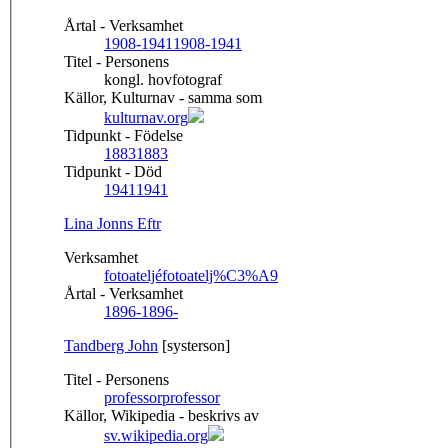
Årtal - Verksamhet
1908-1941
1908-1941
Titel - Personens
kongl. hovfotograf
Källor, Kulturnav - samma som
kulturnav.org
Tidpunkt - Födelse
1883
1883
Tidpunkt - Död
1941
1941
Lina Jonns Eftr
Verksamhet
fotoateljé
fotoatelj%C3%A9
Årtal - Verksamhet
1896-
1896-
Tandberg John
[systerson]
Titel - Personens
professor
professor
Källor, Wikipedia - beskrivs av
sv.wikipedia.org