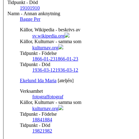
Tidpunkt - Död
1910
1910
Namn - Annan anknytning
Bagge Per
Källor, Wikipedia - beskrivs av
sv.wikipedia.org
Källor, Kulturnav - samma som
kulturnav.org
Tidpunkt - Födelse
1866-01-23
1866-01-23
Tidpunkt - Död
1936-03-12
1936-03-12
Ekelund Ida Maria
[ateljén]
Verksamhet
fotograf
fotograf
Källor, Kulturnav - samma som
kulturnav.org
Tidpunkt - Födelse
1884
1884
Tidpunkt - Död
1982
1982