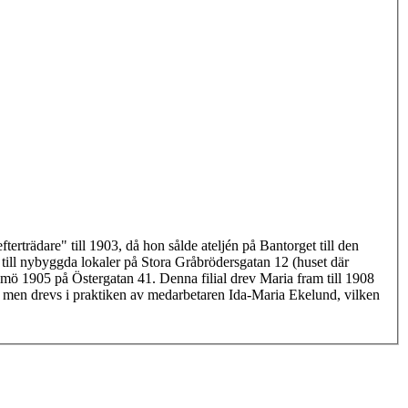
erträdare" till 1903, då hon sålde ateljén på Bantorget till den
till nybyggda lokaler på Stora Gråbrödersgatan 12 (huset där
mö 1905 på Östergatan 41. Denna filial drev Maria fram till 1908
a men drevs i praktiken av medarbetaren Ida-Maria Ekelund, vilken