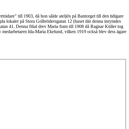
rädare" till 1903, då hon sålde ateljén på Bantorget till den tidigare
gda lokaler på Stora Gråbrödersgatan 12 (huset där denna inrymdes
tan 41. Denna filial drev Maria fram till 1908 då Ragnar Küller tog
 av medarbetaren Ida-Maria Ekelund, vilken 1919 också blev dess ägare