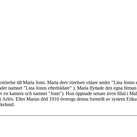
rörelse till Maria Jonn. Maria drev rörelsen vidare under "Lina Jonns eft
er namnet "Lina Jonns efterträdare" ). Maria flyttade den egna firman 
av en kamera och namnet "Jonn"). Hon öppnade senare även filial i Mal
 i Arlöv. Efter Marias död 1910 överogs denna formellt av systern Erik
Ekelund.