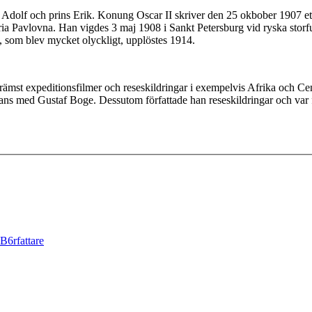
I Adolf och prins Erik. Konung Oscar II skriver den 25 okbober 1907 ett
aria Pavlovna. Han vigdes 3 maj 1908 i Sankt Petersburg vid ryska stor
, som blev mycket olyckligt, upplöstes 1914.
, främst expeditionsfilmer och reseskildringar i exempelvis Afrika och C
mans med Gustaf Boge. Dessutom författade han reseskildringar och var
6rfattare