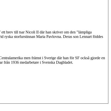
tt brev till tsar Nicoli II där han skriver om den "lämpliga
vid ryska storfurstinnan Maria Pavlovna. Deras son Lennart föddes
h Centralamerika men främst i Sverige där han för SF också gjorde en
var från 1936 medarbetare i Svenska Dagbladet.