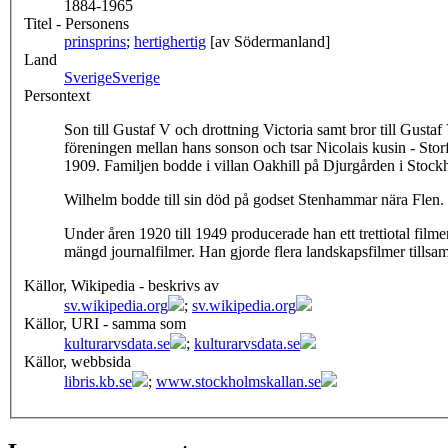
1884-1965
Titel - Personens
prins
prins
;
hertig
hertig
[av Södermanland]
Land
Sverige
Sverige
Persontext
Son till Gustaf V och drottning Victoria samt bror till Gusta
föreningen mellan hans sonson och tsar Nicolais kusin - Sto
1909. Familjen bodde i villan Oakhill på Djurgården i Stock
Wilhelm bodde till sin död på godset Stenhammar nära Flen.
Under åren 1920 till 1949 producerade han ett trettiotal film
mängd journalfilmer. Han gjorde flera landskapsfilmer till
Källor, Wikipedia - beskrivs av
sv.wikipedia.org
;
sv.wikipedia.org
Källor, URI - samma som
kulturarvsdata.se
;
kulturarvsdata.se
Källor, webbsida
libris.kb.se
;
www.stockholmskallan.se