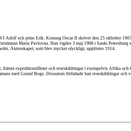
f VI Adolf och prins Erik. Konung Oscar II skriver den 25 okbober 1907 e
rfurstinnan Maria Pavlovna. Han vigdes 3 maj 1908 i Sankt Petersburg 
holm. Äktenskapet, som blev mycket olyckligt, upplöstes 1914.
er, främst expeditionsfilmer och reseskildringar i exempelvis Afrika oc
sammans med Gustaf Boge. Dessutom författade han reseskildringar och 