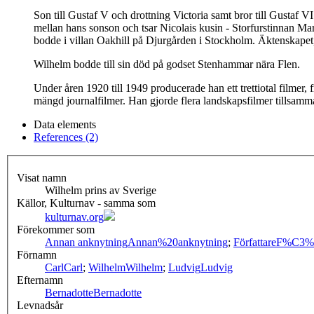
Son till Gustaf V och drottning Victoria samt bror till Gustaf V
mellan hans sonson och tsar Nicolais kusin - Storfurstinnan M
bodde i villan Oakhill på Djurgården i Stockholm. Äktenskapet
Wilhelm bodde till sin död på godset Stenhammar nära Flen.
Under åren 1920 till 1949 producerade han ett trettiotal filmer
mängd journalfilmer. Han gjorde flera landskapsfilmer tillsam
Data elements
References (2)
Visat namn
Wilhelm prins av Sverige
Källor, Kulturnav - samma som
kulturnav.org
Förekommer som
Annan anknytning
Annan%20anknytning
;
Författare
F%C3%B
Förnamn
Carl
Carl
;
Wilhelm
Wilhelm
;
Ludvig
Ludvig
Efternamn
Bernadotte
Bernadotte
Levnadsår