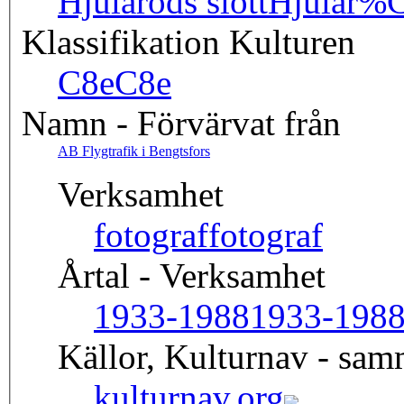
Hjularöds slott
Hjular%
Klassifikation Kulturen
C8e
C8e
Namn - Förvärvat från
AB Flygtrafik i Bengtsfors
Verksamhet
fotograf
fotograf
Årtal - Verksamhet
1933-1988
1933-198
Källor, Kulturnav - sa
kulturnav.org