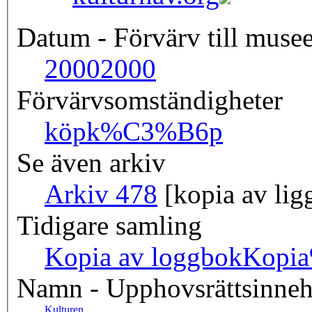
Datum - Förvärv till musee
2000
2000
Förvärvsomständigheter
köp
k%C3%B6p
Se även arkiv
Arkiv 478
[kopia av lig
Tidigare samling
Kopia av loggbok
Kopi
Namn - Upphovsrättsinneh
Kulturen