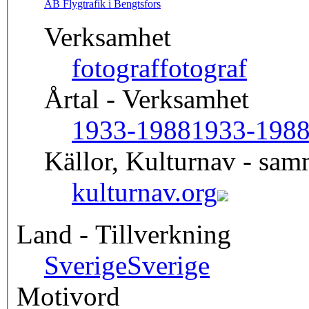
AB Flygtrafik i Bengtsfors
Verksamhet
fotograf
fotograf
Årtal - Verksamhet
1933-1988
1933-198
Källor, Kulturnav - sa
kulturnav.org
Land - Tillverkning
Sverige
Sverige
Motivord