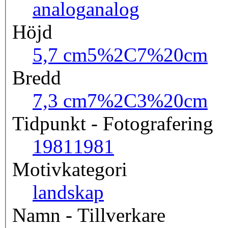
analog
analog
Höjd
5,7 cm
5%2C7%20cm
Bredd
7,3 cm
7%2C3%20cm
Tidpunkt - Fotografering
1981
1981
Motivkategori
landskap
Namn - Tillverkare