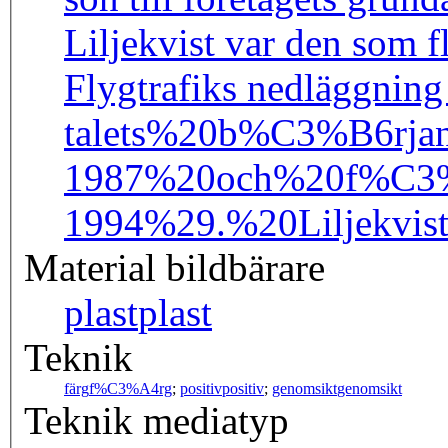
Liljekvist var den som f
Flygtrafiks nedläggning
talets%20b%C3%B6rja
1987%20och%20f%C3%
1994%29.%20Liljekv
Material bildbärare
plast
plast
Teknik
färg
f%C3%A4rg
;
positiv
positiv
;
genomsikt
genomsikt
Teknik mediatyp