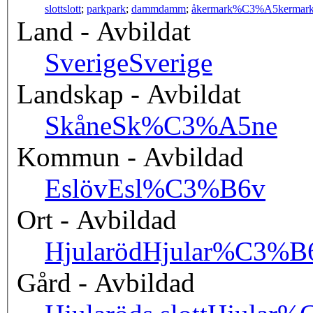
slott
slott
;
park
park
;
damm
damm
;
åkermark
%C3%A5kermar
Land - Avbildat
Sverige
Sverige
Landskap - Avbildat
Skåne
Sk%C3%A5ne
Kommun - Avbildad
Eslöv
Esl%C3%B6v
Ort - Avbildad
Hjularöd
Hjular%C3%B
Gård - Avbildad