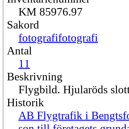
KM 85976.97
Sakord
fotografi
fotografi
Antal
1
1
Beskrivning
Flygbild. Hjularöds slo
Historik
AB Flygtrafik i Bengtsfo
son till företagets grun