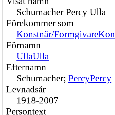
Visat namn
Schumacher Percy Ulla
Förekommer som
Konstnär/Formgivare
Kon
Förnamn
Ulla
Ulla
Efternamn
Schumacher;
Percy
Percy
Levnadsår
1918-2007
Persontext