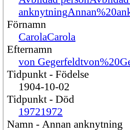
anknytning
Annan%20ank
Förnamn
Carola
Carola
Efternamn
von Gegerfeldt
von%20Geg
Tidpunkt - Födelse
1904-10-02
Tidpunkt - Död
1972
1972
Namn - Annan anknytning