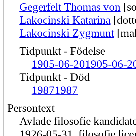
Gegerfelt Thomas von
[so
Lakocinski Katarina
[dott
Lakocinski Zygmunt
[ma
Tidpunkt - Födelse
1905-06-20
1905-06-2
Tidpunkt - Död
1987
1987
Persontext
Avlade filosofie kandidat
1926-05-31, filosofie lic