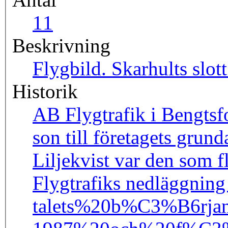
1
1
Beskrivning
Flygbild. Skarhults slott
Historik
AB Flygtrafik i Bengtsfo
son till företagets grun
Liljekvist var den som f
Flygtrafiks nedläggning
talets%20b%C3%B6rja