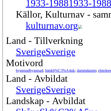
1933-1988
1933-198
Källor, Kulturnav - sa
kulturnav.org
Land - Tillverkning
Sverige
Sverige
Motivord
byggnad
byggnad
;
bänk
b%C3%A4nk
;
damm
damm
;
elstolpe
Land - Avbildat
Sverige
Sverige
Landskap - Avbildat