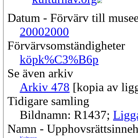
Datum - Förvärv till musee
2000
2000
Förvärvsomständigheter
köp
k%C3%B6p
Se även arkiv
Arkiv 478
[kopia av lig
Tidigare samling
Bildnamn: R1437;
Ligg
Namn - Upphovsrättsinneh