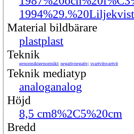
1987%20och%20f%C3%
1994%29.%20Liljekv
Material bildbärare
plast
plast
Teknik
genomsikt
genomsikt
;
negativ
negativ
;
svartvit
svartvit
Teknik mediatyp
analog
analog
Höjd
8,5 cm
8%2C5%20cm
Bredd