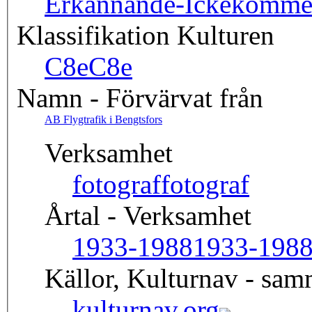
Erkännande-Ickekommers
Klassifikation Kulturen
C8e
C8e
Namn - Förvärvat från
AB Flygtrafik i Bengtsfors
Verksamhet
fotograf
fotograf
Årtal - Verksamhet
1933-1988
1933-198
Källor, Kulturnav - sa
kulturnav.org