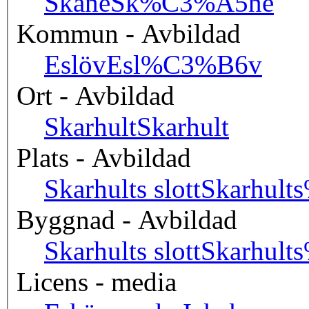
Skåne
Sk%C3%A5ne
Kommun - Avbildad
Eslöv
Esl%C3%B6v
Ort - Avbildad
Skarhult
Skarhult
Plats - Avbildad
Skarhults slott
Skarhults
Byggnad - Avbildad
Skarhults slott
Skarhults
Licens - media