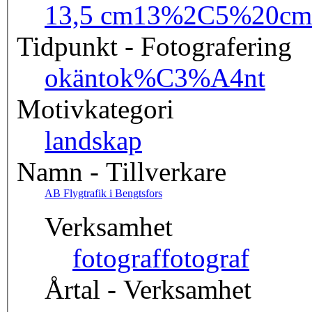
13,5 cm
13%2C5%20cm
Tidpunkt - Fotografering
okänt
ok%C3%A4nt
Motivkategori
landskap
Namn - Tillverkare
AB Flygtrafik i Bengtsfors
Verksamhet
fotograf
fotograf
Årtal - Verksamhet