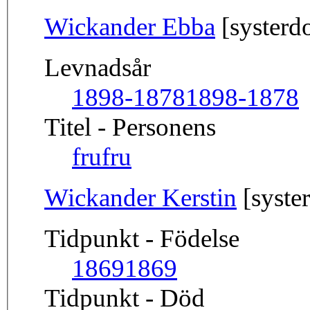
Wickander Ebba
[systerdo
Levnadsår
1898-1878
1898-1878
Titel - Personens
fru
fru
Wickander Kerstin
[syster
Tidpunkt - Födelse
1869
1869
Tidpunkt - Död