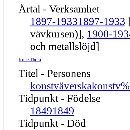
Årtal - Verksamhet
1897-1933
1897-1933
[
vävkursen)],
1900-193
och metallslöjd]
Kulle Thora
Titel - Personens
konstväverska
konstv
Tidpunkt - Födelse
1849
1849
Tidpunkt - Död