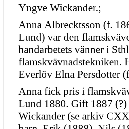
Yngve Wickander.;
Anna Albrecktsson (f. 186
Lund) var den flamskväver
handarbetets vänner i Sthlm
flamskvävnadstekniken. H
Everlöv Elna Persdotter (
Anna fick pris i flamskvä
Lund 1880. Gift 1887 (?)
Wickander (se arkiv CXX
barn, Erik (1888), Nils (