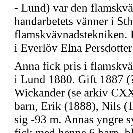
- Lund) var den flamskvä
handarbetets vänner i Sthl
flamskvävnadstekniken. 
i Everlöv Elna Persdotter
Anna fick pris i flamskv
i Lund 1880. Gift 1887 (
Wickander (se arkiv CXX
barn, Erik (1888), Nils 
sig -93 m. Annas yngre s
fick med henne 6 barn, b