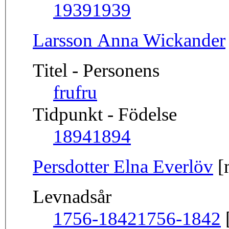
1939
1939
Larsson Anna Wickander
Titel - Personens
fru
fru
Tidpunkt - Födelse
1894
1894
Persdotter Elna Everlöv
[
Levnadsår
1756-1842
1756-1842
[