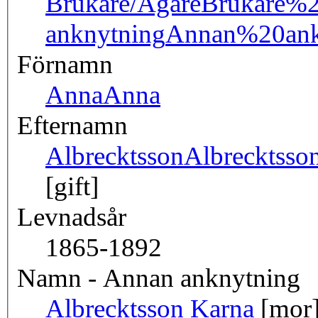
Brukare/Ägare
Brukare%
anknytning
Annan%20ank
Förnamn
Anna
Anna
Efternamn
Albrecktsson
Albrecktsso
[gift]
Levnadsår
1865-1892
Namn - Annan anknytning
Albrecktsson Karna
[mor