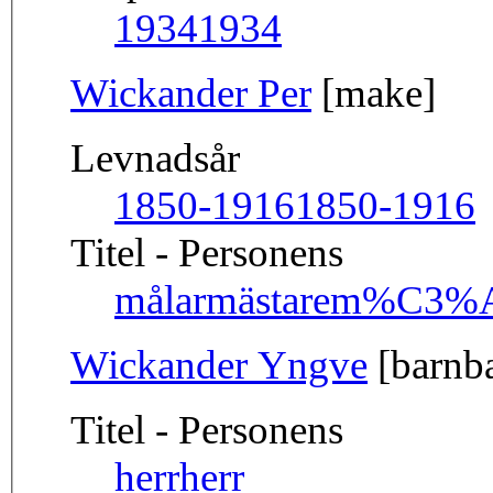
1934
1934
Wickander Per
[make]
Levnadsår
1850-1916
1850-1916
Titel - Personens
målarmästare
m%C3%A
Wickander Yngve
[barnb
Titel - Personens
herr
herr