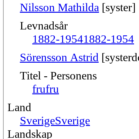
Nilsson Mathilda
[syster]
Levnadsår
1882-1954
1882-1954
Sörensson Astrid
[systerd
Titel - Personens
fru
fru
Land
Sverige
Sverige
Landskap