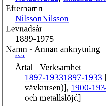
Efternamn
Nilsson
Nilsson
Levnadsår
1889-1975
Namn - Annan anknytning
KSAL
Årtal - Verksamhet
1897-1933
1897-1933
[
vävkursen)],
1900-193
och metallslöjd]