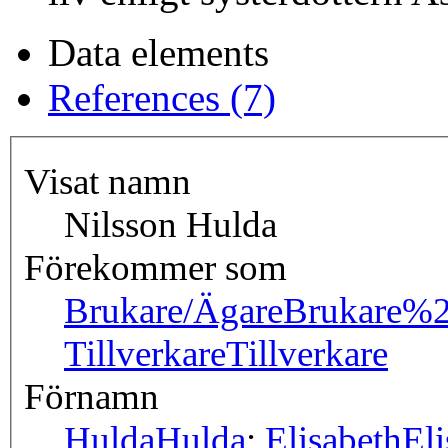
Data elements
References (7)
Visat namn
Nilsson Hulda
Förekommer som
Brukare/Ägare
Brukare%
Tillverkare
Tillverkare
Förnamn
Hulda
Hulda
;
Elisabeth
Eli