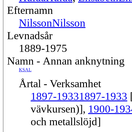
Efternamn
Nilsson
Nilsson
Levnadsår
1889-1975
Namn - Annan anknytning
KSAL
Årtal - Verksamhet
1897-1933
1897-1933
[
vävkursen)],
1900-193
och metallslöjd]