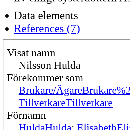
Data elements
References (7)
Visat namn
Nilsson Hulda
Förekommer som
Brukare/Ägare
Brukare%
Tillverkare
Tillverkare
Förnamn
Hulda
Hulda
;
Elisabeth
Eli