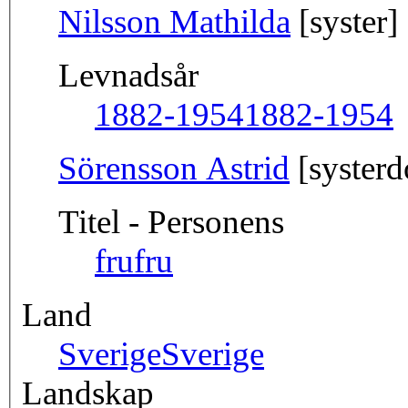
Nilsson Mathilda
[syster]
Levnadsår
1882-1954
1882-1954
Sörensson Astrid
[systerd
Titel - Personens
fru
fru
Land
Sverige
Sverige
Landskap