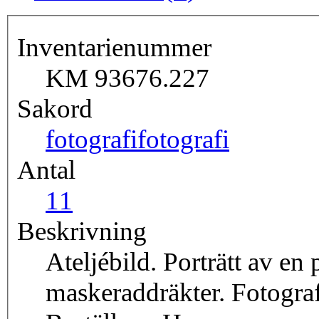
Inventarienummer
KM 93676.227
Sakord
fotografi
fotografi
Antal
1
1
Beskrivning
Ateljébild. Porträtt av en 
maskeraddräkter. Fotografe