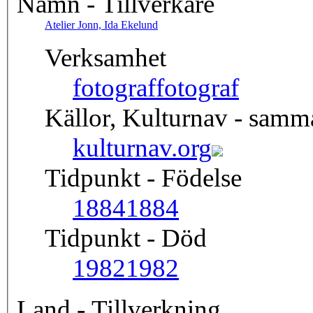
Namn - Tillverkare
Atelier Jonn, Ida Ekelund
Verksamhet
fotograf
fotograf
Källor, Kulturnav - sam
kulturnav.org
Tidpunkt - Födelse
1884
1884
Tidpunkt - Död
1982
1982
Land - Tillverkning