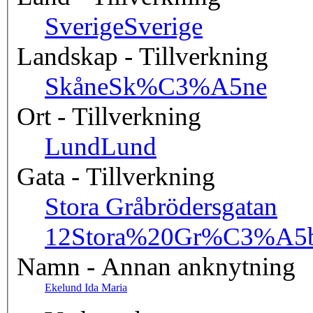
Sverige
Sverige
Landskap - Tillverkning
Skåne
Sk%C3%A5ne
Ort - Tillverkning
Lund
Lund
Gata - Tillverkning
Stora Gråbrödersgatan
12
Stora%20Gr%C3%A5b
Namn - Annan anknytning
Ekelund Ida Maria