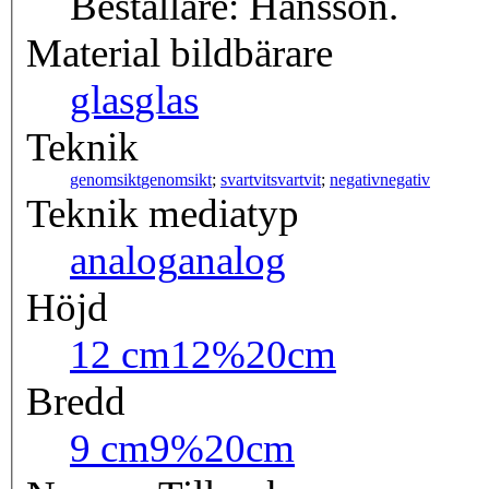
Beställare: Hansson.
Material bildbärare
glas
glas
Teknik
genomsikt
genomsikt
;
svartvit
svartvit
;
negativ
negativ
Teknik mediatyp
analog
analog
Höjd
12 cm
12%20cm
Bredd
9 cm
9%20cm