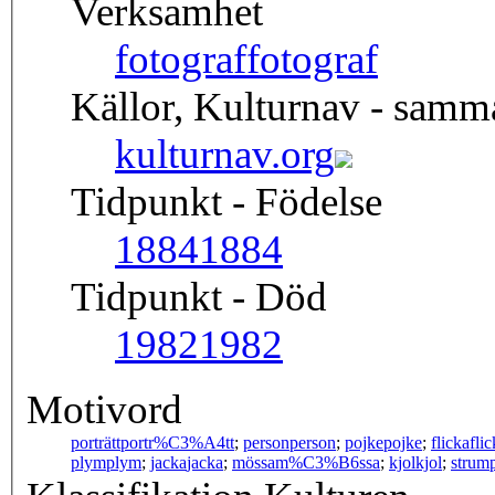
Verksamhet
fotograf
fotograf
Källor, Kulturnav - sam
kulturnav.org
Tidpunkt - Födelse
1884
1884
Tidpunkt - Död
1982
1982
Motivord
porträtt
portr%C3%A4tt
;
person
person
;
pojke
pojke
;
flicka
fli
plym
plym
;
jacka
jacka
;
mössa
m%C3%B6ssa
;
kjol
kjol
;
strum