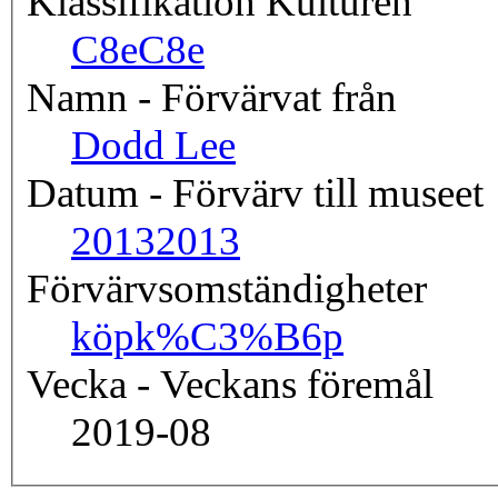
Klassifikation Kulturen
C8e
C8e
Namn - Förvärvat från
Dodd Lee
Datum - Förvärv till museet
2013
2013
Förvärvsomständigheter
köp
k%C3%B6p
Vecka - Veckans föremål
2019-08